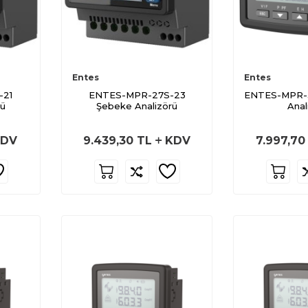
Entes
Entes
-21
ENTES-MPR-27S-23
ENTES-MPR-3
rü
Şebeke Analizörü
Anal
DV
9.439,30
TL
KDV
7.997,70