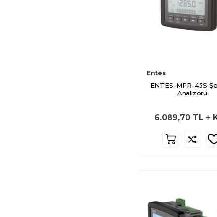
M1459
M1995
M3977
M4958
M3754
Entes
M5005
ENTES-MPR-45S Ş
Analizörü
M5884
M4787
6.089,70
TL
K
M4817
M4818
M4786
M4323
M1667
M1666
M4921