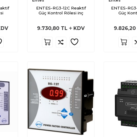
Entes
Entes
ktif
ENTES-RG3-12C Reaktif
ENTES-RG3-
si
Güç Kontrol Rölesi inç
Güç Kont
DV
9.730,80
TL
KDV
9.826,20