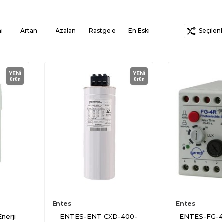
i
Artan
Azalan
Rastgele
En Eski
Seçilenle
YENI
YENI
ürün
ürün
Entes
Entes
nerji
ENTES-ENT CXD-400-
ENTES-FG-4