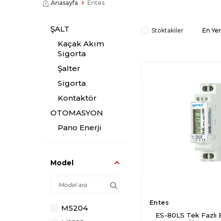
Anasayfa
Entes
ŞALT
Stoktakiler
En Yen
Kaçak Akım
Sigorta
Şalter
Sigorta
Kontaktör
OTOMASYON
Pano Enerji
Sistemleri
Şönt Reaktör
Model
Kondansatör
Trafo
Röle
Entes
M5204
Ölçü Aletleri
ES-80LS Tek Fazlı E