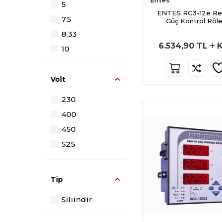
Entes
M1317
5
ENTES RG3-12e Rea
M0078
7.5
Güç Kontrol Röle
M3427
8,33
6.534,90
TL
K
M3546
10
M1395
12.5
M4037
15
Volt
M4067
20
230
M3397
25
400
M3399
30
450
M1663
40
525
M1932
M0844
Tip
M3608
M3606
Siliindir
M5307