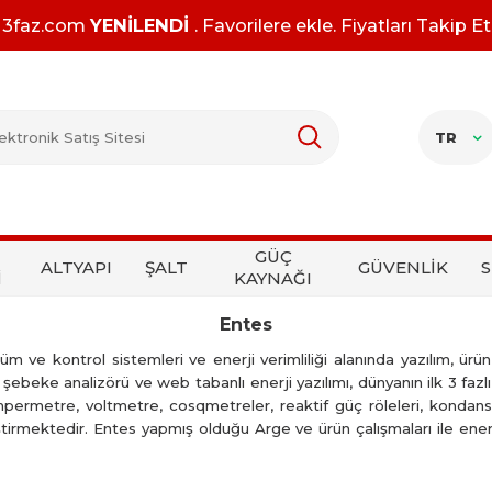
3faz.com
YENİLENDİ
. Favorilere ekle. Fiyatları Takip Et
TR
GÜÇ
ALTYAPI
ŞALT
GÜVENLİK
S
İ
KAYNAĞI
Entes
 ve kontrol sistemleri ve enerji verimliliği alanında yazılım, ürün 
 şebeke analizörü ve web tabanlı enerji yazılımı, dünyanın ilk 3 fazl
mpermetre, voltmetre, cosqmetreler, reaktif güç röleleri, kondans
liştirmektedir. Entes yapmış olduğu Arge ve ürün çalışmaları ile ener