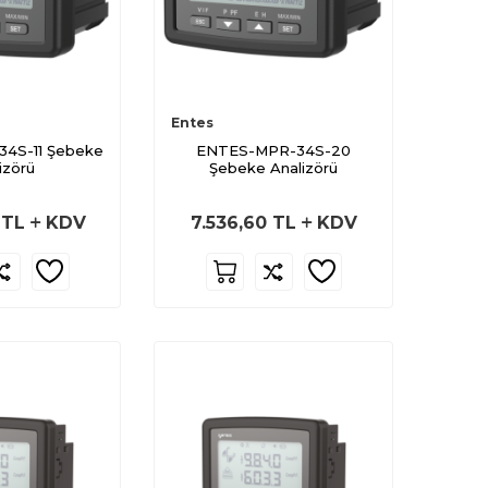
Entes
4S-11 Şebeke
ENTES-MPR-34S-20
izörü
Şebeke Analizörü
TL
KDV
7.536,60
TL
KDV