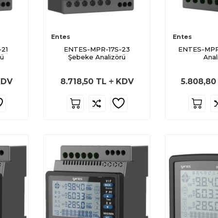
Entes
Entes
21
ENTES-MPR-17S-23
ENTES-MPR
rü
Şebeke Analizörü
Anal
DV
8.718,50
TL
KDV
5.808,80