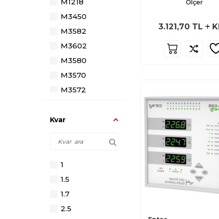
M1218
Ölçer
Zaman Saati
M3450
Zaman Rölesi
3.121,70
TL
K
M3582
M3602
M3580
M3570
M3572
M1437
M4032
Kvar
M4041
M4024
M4025
1
M4010
1.5
M1200
1.7
M3607
2.5