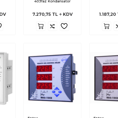
403faz Kondansatör
DV
7.270,75
TL
KDV
1.187,20