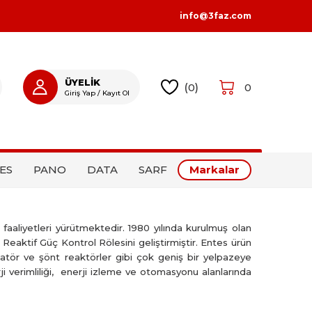
info@3faz.com
ÜYELİK
(
0
)
0
Giriş Yap / Kayıt Ol
GIRIŞ YAP
KAYIT OL
ES
PANO
DATA
SARF
Markalar
faaliyetleri yürütmektedir. 1980 yılında kurulmuş olan
ı Reaktif Güç Kontrol Rölesini geliştirmiştir. Entes ürün
atör ve şönt reaktörler gibi çok geniş bir yelpazeye
ji verimliliği, enerji izleme ve otomasyonu alanlarında