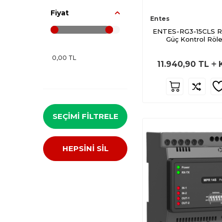
M0027
Fiyat
M0005
Entes
ENTES-RG3-15CLS Re
M0006
Güç Kontrol Röle
M0007
M0012
11.940,90
TL
M0013
M0014
M0019
SEÇIMI FILTRELE
M0849
M0020
HEPSİNİ SİL
M0023
M0024
M0025
M0028
M3609