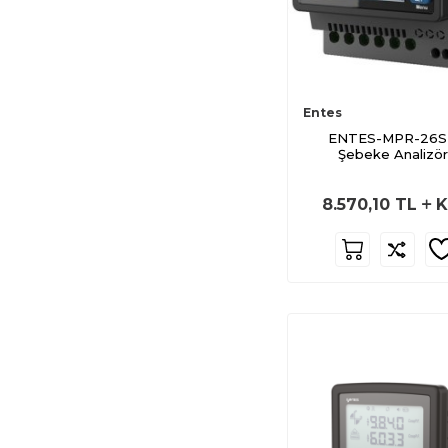
M1457
M2710
M1132
M1062
Entes
M3958
ENTES-MPR-26S
Şebeke Analizö
M3518
M1728
8.570,10
TL
K
M1909
M1726
M3559
M1907
M0176
M1456
M1458
M1131