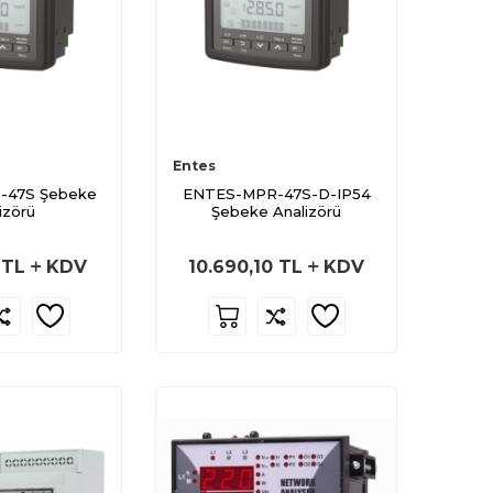
Entes
-47S Şebeke
ENTES-MPR-47S-D-IP54
izörü
Şebeke Analizörü
TL
KDV
10.690,10
TL
KDV