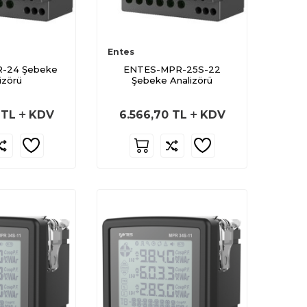
Entes
-24 Şebeke
ENTES-MPR-25S-22
izörü
Şebeke Analizörü
TL
KDV
6.566,70
TL
KDV