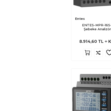
M0029
M0351
M0352
Entes
M1974
ENTES-MPR-16S-
Şebeke Analizö
M1906
M3402
8.914,60
TL
K
M0021
M1976
M1662
M1139
M2157
M0343
M4912
M4920
M0003