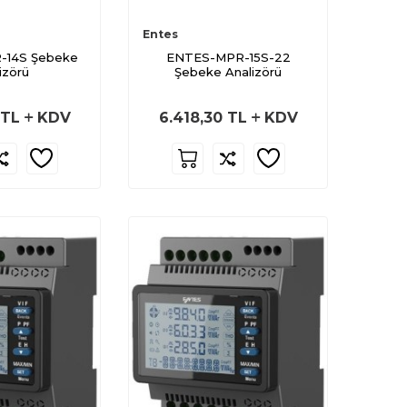
Entes
-14S Şebeke
ENTES-MPR-15S-22
izörü
Şebeke Analizörü
TL
KDV
6.418,30
TL
KDV