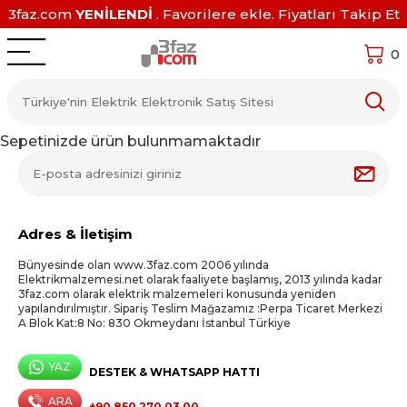
3faz.com
YENİLENDİ
. Favorilere ekle. Fiyatları Takip Et
0
Sepetinizde ürün bulunmamaktadır
Adres & İletişim
Bünyesinde olan www.3faz.com 2006 yılında
Elektrikmalzemesi.net olarak faaliyete başlamış, 2013 yılında kadar
3faz.com olarak elektrik malzemeleri konusunda yeniden
yapılandırılmıştır. Sipariş Teslim Mağazamız :Perpa Ticaret Merkezi
A Blok Kat:8 No: 830 Okmeydanı İstanbul Türkiye
YAZ
DESTEK & WHATSAPP HATTI
ARA
+90 850 270 03 00