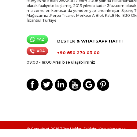
Bünyesinde olan www.3faz.com 2006 yılında Elektrikmalz
olarak faaliyete başlamış, 2013 yılında kadar 3faz.com olarak
malzemeleri konusunda yeniden yapılandırılmıştır. Sipariş 
Mağazamız :Perpa Ticaret Merkezi A Blok Kat:8 No: 830 O
İstanbul Türkiye
YAZ
DESTEK & WHATSAPP HATTI
ARA
+90 850 270 03 00
09:00 - 18:00 Arası bize ulaşabilirsiniz
© Copyright 2016 Tüm Hakları Saklıdır, Kopyalanamaz.