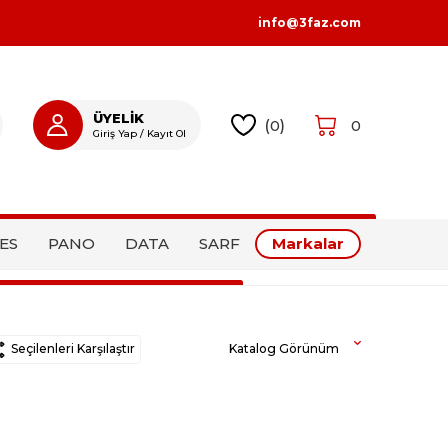
info@3faz.com
ÜYELİK
(
0
)
0
Giriş Yap / Kayıt Ol
GIRIŞ YAP
KAYIT OL
ES
PANO
DATA
SARF
Markalar
Seçilenleri Karşılaştır
Katalog Görünüm