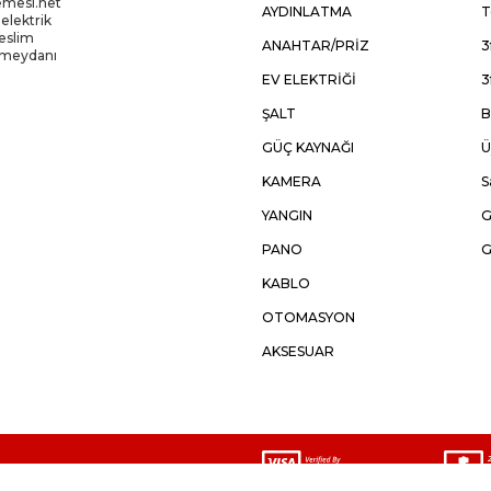
emesi.net
AYDINLATMA
T
 elektrik
Teslim
ANAHTAR/PRİZ
3
kmeydanı
EV ELEKTRİĞİ
3
ŞALT
B
GÜÇ KAYNAĞI
Ü
KAMERA
S
YANGIN
G
PANO
G
KABLO
OTOMASYON
AKSESUAR