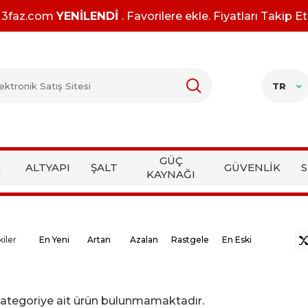
3faz.com
YENİLENDİ
. Favorilere ekle. Fiyatları Takip Et
TR
GÜÇ
ALTYAPI
ŞALT
GÜVENLİK
S
İ
KAYNAĞI
kiler
En Yeni
Artan
Azalan
Rastgele
En Eski
i kategoriye ait ürün bulunmamaktadır.