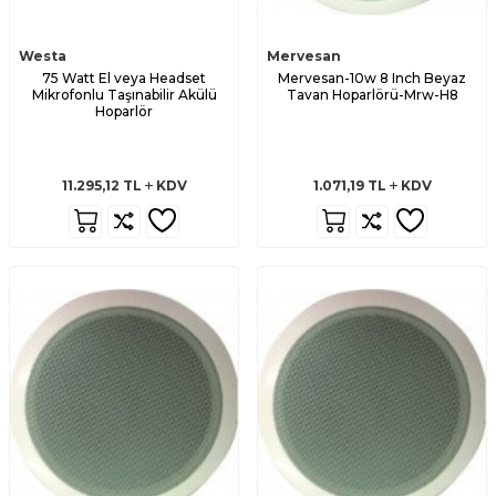
Westa
Mervesan
75 Watt El veya Headset
Mervesan-10w 8 Inch Beyaz
Mikrofonlu Taşınabilir Akülü
Tavan Hoparlörü-Mrw-H8
Hoparlör
11.295,12
TL
KDV
1.071,19
TL
KDV