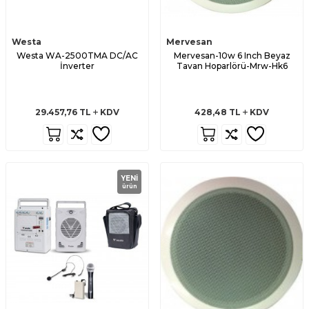
Westa
Mervesan
Westa WA-2500TMA DC/AC
Mervesan-10w 6 Inch Beyaz
İnverter
Tavan Hoparlörü-Mrw-Hk6
29.457,76
TL
KDV
428,48
TL
KDV
YENI
ürün