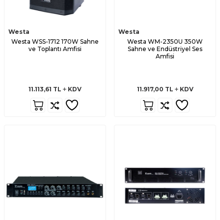
Westa
Westa
Westa WSS-1712 170W Sahne
Westa WM-2350U 350W
ve Toplantı Amfisi
Sahne ve Endüstriyel Ses
Amfisi
11.113,61
TL
KDV
11.917,00
TL
KDV