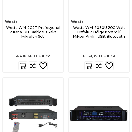
Westa
Westa
Westa WM-202T Profesyonel
Westa WM-2080U 200 Watt
2 Kanal UHF Kablosuz Yaka
Trafolu 3 Bölge Kontrollü
Mikrofon Seti
Mikser Amfi - USB, Bluetooth
4.418,66
TL
KDV
6.159,35
TL
KDV