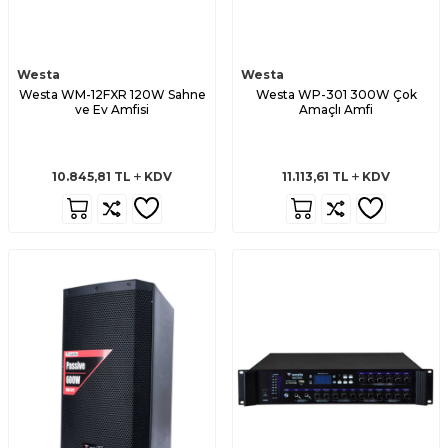
Westa
Westa
Westa WM-12FXR 120W Sahne
Westa WP-301 300W Çok
ve Ev Amfisi
Amaçlı Amfi
10.845,81
TL
KDV
11.113,61
TL
KDV