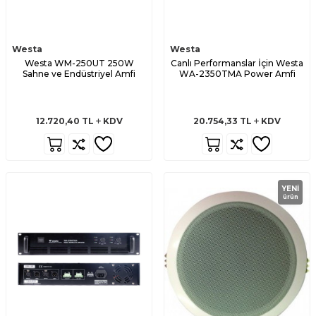
Westa
Westa
Westa WM-250UT 250W
Canlı Performanslar İçin Westa
Sahne ve Endüstriyel Amfi
WA-2350TMA Power Amfi
12.720,40
TL
KDV
20.754,33
TL
KDV
YENI
ürün