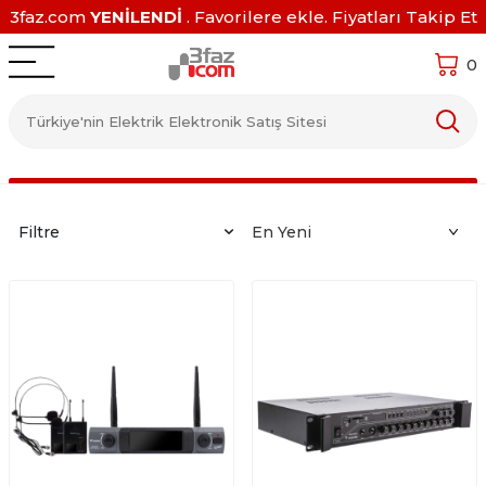
3faz.com
YENİLENDİ
. Favorilere ekle. Fiyatları Takip Et
0
Filtre