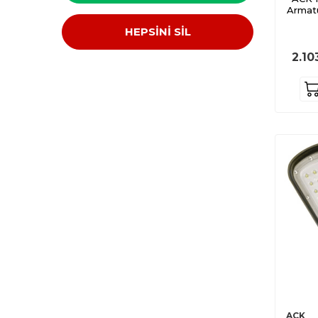
Armat
HEPSİNİ SİL
2.10
ACK