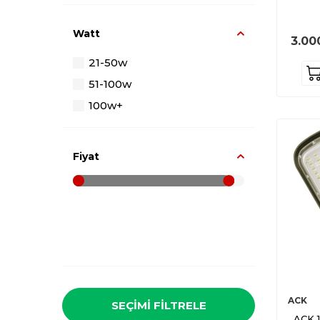
Watt
3.00
21-50w
51-100w
100w+
Fiyat
ACK
SEÇIMI FILTRELE
ACK 