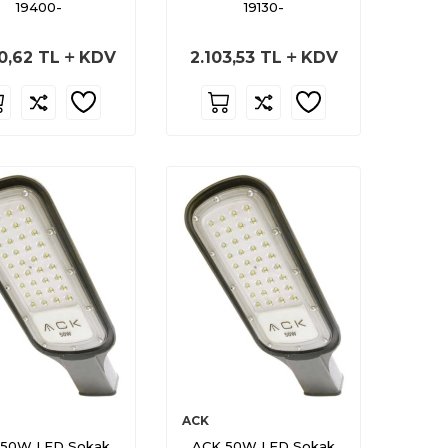
19400-
19130-
0,62
TL
KDV
2.103,53
TL
KDV
ACK
 50W LED Sokak
ACK 50W LED Sokak