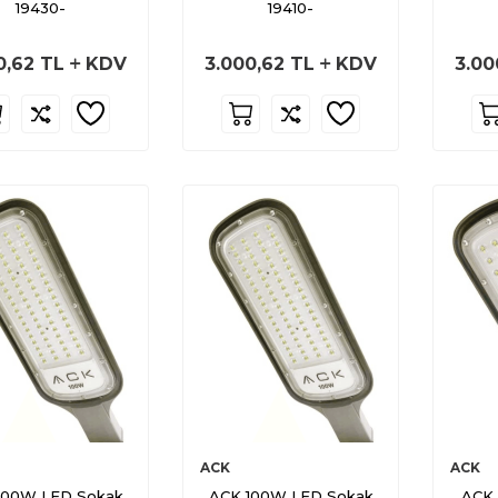
19430-
19410-
0,62
TL
KDV
3.000,62
TL
KDV
3.00
ACK
ACK
100W LED Sokak
ACK 100W LED Sokak
ACK