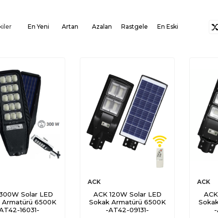
kiler
En Yeni
Artan
Azalan
Rastgele
En Eski
ACK
ACK
300W Solar LED
ACK 120W Solar LED
ACK
 Armatürü 6500K
Sokak Armatürü 6500K
Sokak
AT42-16031-
-AT42-09131-
-