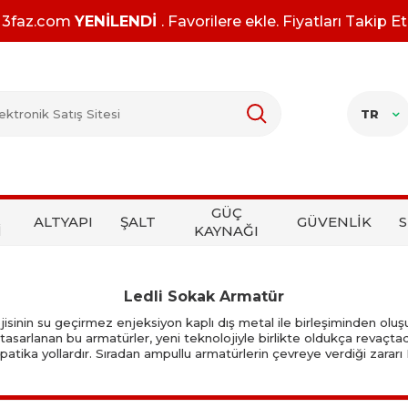
3faz.com
YENİLENDİ
. Favorilere ekle. Fiyatları Takip Et
TR
GÜÇ
ALTYAPI
ŞALT
GÜVENLİK
S
İ
KAYNAĞI
Ledli Sokak Armatür
isinin su geçirmez enjeksiyon kaplı dış metal ile birleşiminden ol
tasarlanan bu armatürler, yeni teknolojiyle birlikte oldukça revaçtad
k patika yollardır. Sıradan ampullu armatürlerin çevreye verdiği zarar