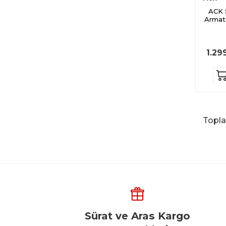
ACK 
Armat
1.29
Topl
Sürat ve Aras Kargo