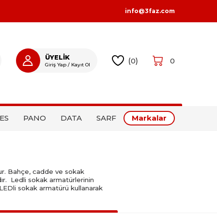
info@3faz.com
ÜYELİK
(
0
)
0
Giriş Yap / Kayıt Ol
GIRIŞ YAP
KAYIT OL
ES
PANO
DATA
SARF
Markalar
uşur. Bahçe, cadde ve sokak
ır. Ledli sokak armatürlerinin
ı LEDli sokak armatürü kullanarak