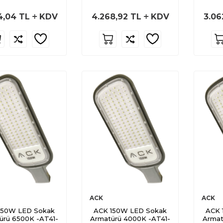
4,04
TL
KDV
4.268,92
TL
KDV
3.06
ACK
ACK
150W LED Sokak
ACK 150W LED Sokak
ACK 
ürü 6500K -AT41-
Armatürü 4000K -AT41-
Armat