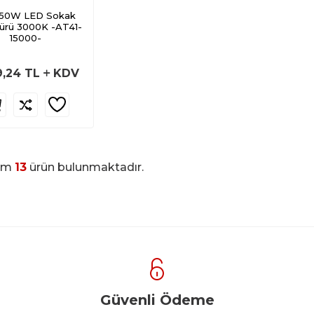
50W LED Sokak
ürü 3000K -AT41-
15000-
9,24
TL
KDV
am
13
ürün bulunmaktadır.
Güvenli Ödeme