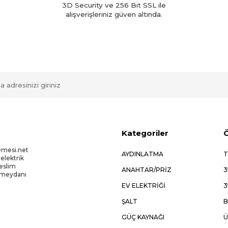
3D Security ve 256 Bit SSL ile
alışverişleriniz güven altında.
Kategoriler
Ö
emesi.net
AYDINLATMA
T
 elektrik
Teslim
ANAHTAR/PRİZ
3
kmeydanı
EV ELEKTRİĞİ
3
ŞALT
B
GÜÇ KAYNAĞI
Ü