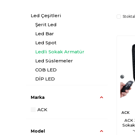
Led Çeşitleri
Stokta
Şerit Led
Led Bar
Led Spot
Ledli Sokak Armatür
Led Süslemeler
COB LED
DİP LED
Marka
ACK
ACK
ACK 
Sokak
-
Model