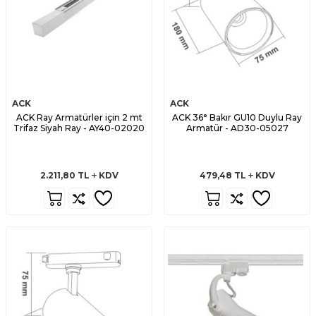
ACK
ACK
ACK Ray Armatürler için 2 mt
ACK 36° Bakır GU10 Duylu Ray
Trifaz Siyah Ray - AY40-02020
Armatür - AD30-05027
2.211,80
TL
KDV
479,48
TL
KDV