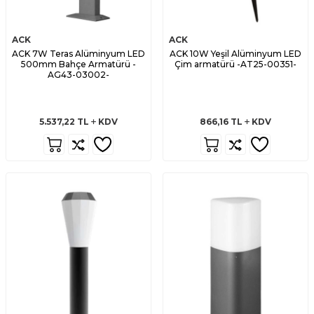
ACK
ACK
ACK 7W Teras Alüminyum LED
ACK 10W Yeşil Alüminyum LED
500mm Bahçe Armatürü -
Çim armatürü -AT25-00351-
AG43-03002-
5.537,22
TL
KDV
866,16
TL
KDV