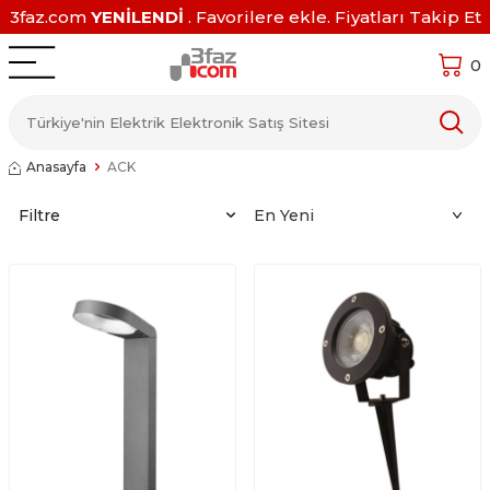
3faz.com
YENİLENDİ
. Favorilere ekle. Fiyatları Takip Et
0
Anasayfa
ACK
Filtre