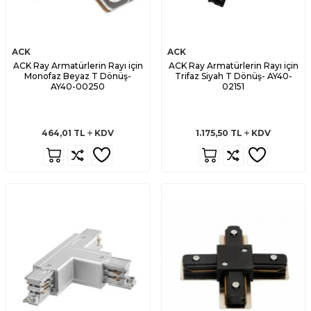
ACK
ACK
ACK Ray Armatürlerin Rayı için
ACK Ray Armatürlerin Rayı için
Monofaz Beyaz T Dönüş-
Trifaz Siyah T Dönüş- AY40-
AY40-00250
02151
464,01
TL
KDV
1.175,50
TL
KDV