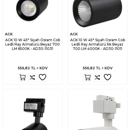
ACK
ACK
ACK 10 W 45° Siyah Osram Cob
ACK 10 W 45° Siyah Osram Cob
Ledli Ray Armatürü Beyaz 700
Ledli Ray Armatürü Ilık Beyaz
LM 6500K - AD30-11031
700 LM 4000K - AD30-11011
556,82
TL
KDV
556,82
TL
KDV