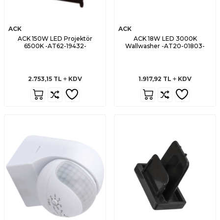
ACK
ACK
ACK 150W LED Projektör
ACK 18W LED 3000K
6500K -AT62-19432-
Wallwasher -AT20-01803-
2.753,15
TL
KDV
1.917,92
TL
KDV