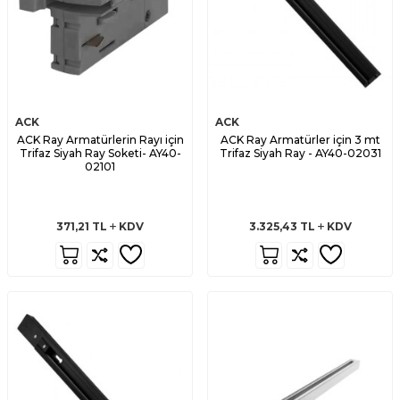
ACK
ACK
ACK Ray Armatürlerin Rayı için
ACK Ray Armatürler için 3 mt
Trifaz Siyah Ray Soketi- AY40-
Trifaz Siyah Ray - AY40-02031
02101
371,21
TL
KDV
3.325,43
TL
KDV