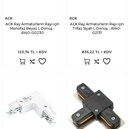
ACK
ACK
ACK Ray Armatürlerin Rayı için
ACK Ray Armatürlerin Rayı için
Monofaz Beyaz L Dönüş -
Trifaz Siyah L Dönüş - AY40-
AY40-00230
02131
123,74
TL
KDV
835,22
TL
KDV