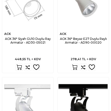
ACK
ACK
ACK 36° Siyah GU10 Duylu Ray
ACK 36° Beyaz E27 Duylu Raylı
Armatür - AD30-05021
Armatür - AD90-00020
448,55
TL
KDV
278,41
TL
KDV