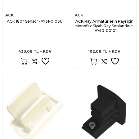
ACK
ACK
ACK 180° Sensör -AY31-01030
ACK Ray Armatürlerin Rayı için
Monofaz Siyah Ray Sonlandırıcı
- AY40-00101
433,08
TL
KDV
102,08
TL
KDV