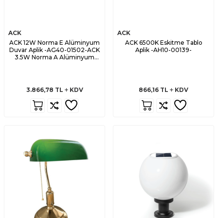
ACK
ACK
ACK 12W Norma E Alüminyum
ACK 6500K Eskitme Tablo
Duvar Aplik -AG40-01502-ACK
Aplik -AH10-00139-
3.5W Norma A Alüminyum
Duvar Aplik -AG40-01102-
3.866,78
TL
KDV
866,16
TL
KDV