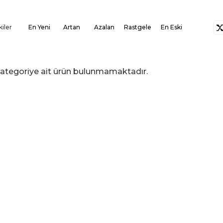
kiler
En Yeni
Artan
Azalan
Rastgele
En Eski
i kategoriye ait ürün bulunmamaktadır.