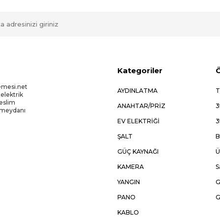
Kategoriler
Ö
emesi.net
AYDINLATMA
T
 elektrik
Teslim
ANAHTAR/PRİZ
3
kmeydanı
EV ELEKTRİĞİ
3
ŞALT
B
GÜÇ KAYNAĞI
Ü
KAMERA
S
YANGIN
G
PANO
G
KABLO