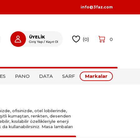
info@3faz.com
ÜYELİK
(
0
)
0
Giriş Yap / Kayıt Ol
GIRIŞ YAP
KAYIT OL
ES
PANO
DATA
SARF
Markalar
izde, ofisinizde, otel lobilerinde,
şitli kumaştan, renkten, desenden
, kısılabilir özellikleriyle enerji
k da kullanabilirsiniz. Masa lambaları