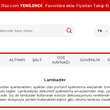
3faz.com
YENİLENDİ
. Favorilere ekle. Fiyatları Takip Et
TR
GÜÇ
ALTYAPI
ŞALT
GÜVENLİK
S
İ
KAYNAĞI
Lambader
ları ayarlanabilen, ayakları olan portatif aydınlatma araçlarıdır. Evin
anı sağlar. Lambadarler dekoratif aydınlatma amaçlarından olup, çe
dir. Siz de lambader kullanarak evinizin dekorasyonunu renklendirebilir
lmaları dolayısıyla yerden kullanabileceğiniz gibi, okuma lambası olara