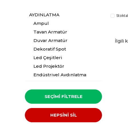
AYDINLATMA
Stokta
Ampul
Tavan Armatür
Duvar Armatür
İlgil
Dekoratif Spot
Led Çeşitleri
Led Projektör
Endüstriyel Aydınlatma
Bahçe Lambası
Sokak Armatürü
SEÇIMI FILTRELE
Duy Çeşitleri
Aksesuar
HEPSİNİ SİL