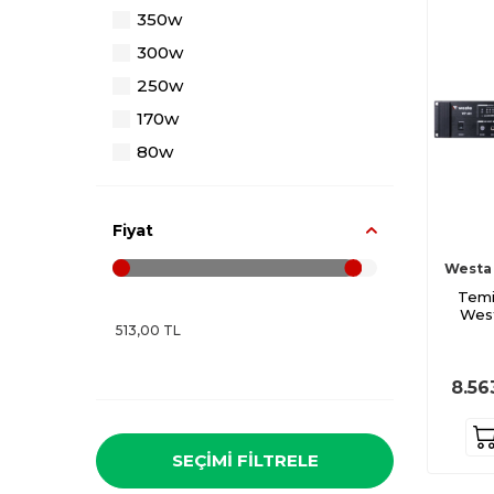
350w
300w
250w
170w
80w
Fiyat
Westa
Temi
West
8.56
SEÇIMI FILTRELE