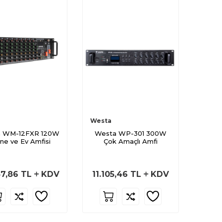
Westa
 WM-12FXR 120W
Westa WP-301 300W
ne ve Ev Amfisi
Çok Amaçlı Amfi
37,86
TL
KDV
11.105,46
TL
KDV