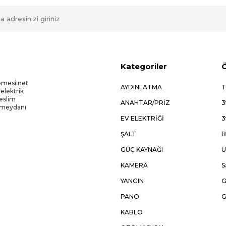
Kategoriler
Ö
emesi.net
AYDINLATMA
T
 elektrik
Teslim
ANAHTAR/PRİZ
3
kmeydanı
EV ELEKTRİĞİ
3
ŞALT
B
GÜÇ KAYNAĞI
Ü
KAMERA
S
YANGIN
G
PANO
G
KABLO