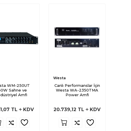
Westa
sta WM-250UT
Canlı Performanslar İçin
50W Sahne ve
Westa WA-2350TMA
düstriyel Amfi
Power Amfi
11,07
TL
KDV
20.739,12
TL
KDV