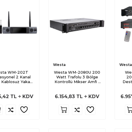
Westa
Westa
sta WM-202T
Westa WM-2080U 200
We
esyonel 2 Kanal
Watt Trafolu 3 Bölge
20
 Kablosuz Yaka
Kontrollü Mikser Amfi -
Dest
ikrofon Seti
USB, Bluetooth
Mik
5,42
TL
KDV
6.154,83
TL
KDV
6.95