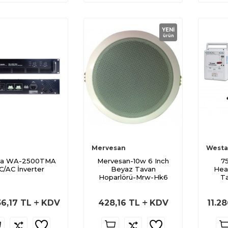
YENI
ürün
Mervesan
Westa
a WA-2500TMA
Mervesan-10w 6 Inch
75
C/AC İnverter
Beyaz Tavan
Hea
Hoparlörü-Mrw-Hk6
Ta
6,17
TL
KDV
428,16
TL
KDV
11.2