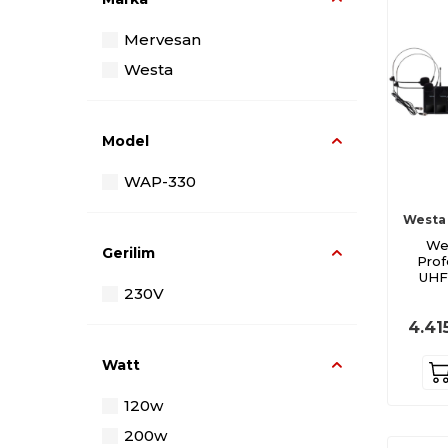
Mervesan
Westa
Model
WAP-330
Westa
We
Gerilim
Prof
UHF
230V
M
4.41
Watt
120w
200w