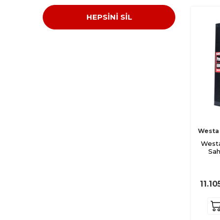
HEPSİNİ SİL
Westa
West
Sah
11.10