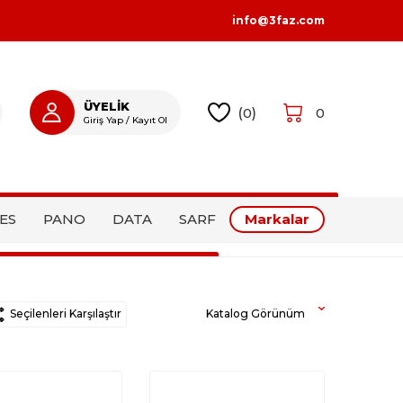
info@3faz.com
ÜYELİK
(
0
)
0
Giriş Yap / Kayıt Ol
GIRIŞ YAP
KAYIT OL
ES
PANO
DATA
SARF
Markalar
Seçilenleri Karşılaştır
Katalog Görünüm