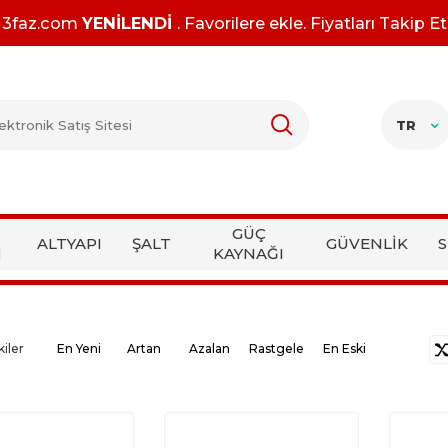
3faz.com
YENİLENDİ
. Favorilere ekle. Fiyatları Takip Et
TR
GÜÇ
ALTYAPI
ŞALT
GÜVENLİK
S
İ
KAYNAĞI
kiler
En Yeni
Artan
Azalan
Rastgele
En Eski