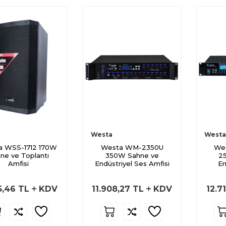
Westa
Westa
a WSS-1712 170W
Westa WM-2350U
We
ne ve Toplantı
350W Sahne ve
2
Amfisi
Endüstriyel Ses Amfisi
En
5,46
TL
KDV
11.908,27
TL
KDV
12.7