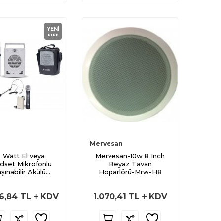
YENI
ürün
Mervesan
 Watt El veya
Mervesan-10w 8 Inch
dset Mikrofonlu
Beyaz Tavan
şınabilir Akülü
Hoparlörü-Mrw-H8
Hoparlör
86,84
TL
KDV
1.070,41
TL
KDV