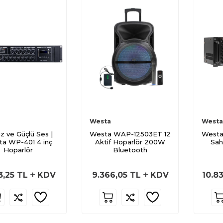
Westa
Westa
z ve Güçlü Ses |
Westa WAP-12503ET 12
Westa
a WP-401 4 inç
Aktif Hoparlör 200W
Sah
Hoparlör
Bluetooth
3,25
TL
KDV
9.366,05
TL
KDV
10.8