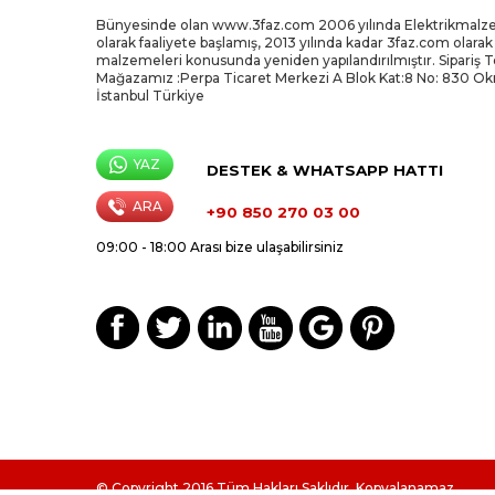
Bünyesinde olan www.3faz.com 2006 yılında Elektrikmalz
olarak faaliyete başlamış, 2013 yılında kadar 3faz.com olarak
malzemeleri konusunda yeniden yapılandırılmıştır. Sipariş 
Mağazamız :Perpa Ticaret Merkezi A Blok Kat:8 No: 830 O
İstanbul Türkiye
YAZ
DESTEK & WHATSAPP HATTI
ARA
+90 850 270 03 00
09:00 - 18:00 Arası bize ulaşabilirsiniz
© Copyright 2016 Tüm Hakları Saklıdır, Kopyalanamaz.