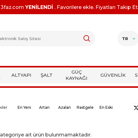
3faz.com
YENİLENDİ
. Favorilere ekle. Fiyatları Takip Et
TR
GÜÇ
ALTYAPI
ŞALT
GÜVENLİK
S
İ
KAYNAĞI
kiler
En Yeni
Artan
Azalan
Rastgele
En Eski
i kategoriye ait ürün bulunmamaktadır.