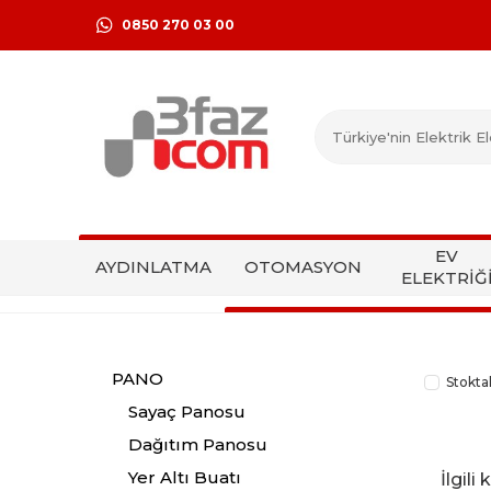
0850 270 03 00
EV
AYDINLATMA
OTOMASYON
ELEKTRİĞ
PANO
Stokta
Sayaç Panosu
Dağıtım Panosu
Yer Altı Buatı
İlgil