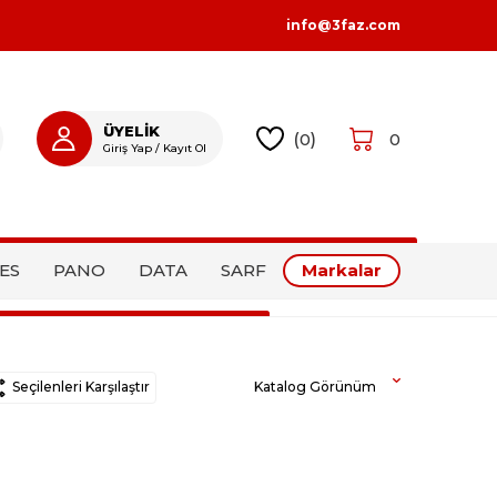
info@3faz.com
ÜYELİK
(
0
)
0
Giriş Yap / Kayıt Ol
GIRIŞ YAP
KAYIT OL
ES
PANO
DATA
SARF
Markalar
Seçilenleri Karşılaştır
Katalog Görünüm