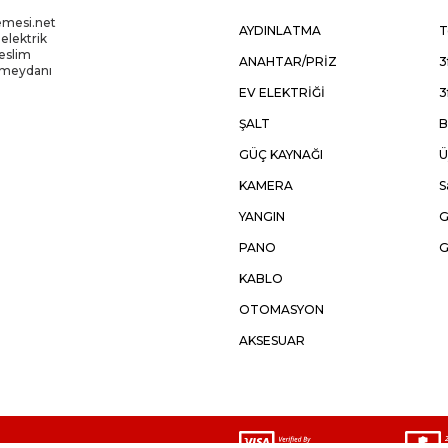
emesi.net
AYDINLATMA
T
 elektrik
Teslim
ANAHTAR/PRİZ
3
kmeydanı
EV ELEKTRİĞİ
3
ŞALT
B
GÜÇ KAYNAĞI
Ü
KAMERA
S
YANGIN
G
PANO
G
KABLO
OTOMASYON
AKSESUAR