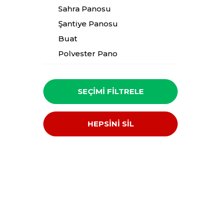
Sahra Panosu
Şantiye Panosu
Buat
Polyester Pano
Pvc pano
Kompanzasyon
SEÇIMI FILTRELE
HEPSİNİ SİL