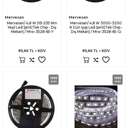
Mervesan
Mervesan
Mervesan/ 4,8 W 515-535 Nm
Mervesan/ 4,8 W 3000-3200
Yeşil Led Şerit(Tek Chıp - Dış
K Gün Işığı Led Şerit(Tek Chıp -
Mekan) / Mrw-3528-65-Y
Dış Mekan) / Mrw-3528-65-Gı
85,66
TL
KDV
85,66
TL
KDV
YENI
YENI
ürün
ürün