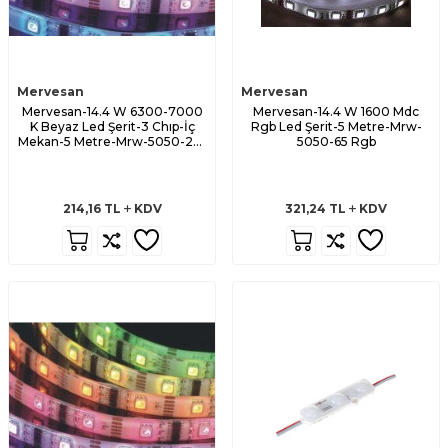
Mervesan
Mervesan
Mervesan-14.4 W 6300-7000
Mervesan-14.4 W 1600 Mdc
K Beyaz Led Şerit-3 Chıp-İç
Rgb Led Şerit-5 Metre-Mrw-
Mekan-5 Metre-Mrw-5050-20-
5050-65 Rgb
B
214,16
TL
KDV
321,24
TL
KDV