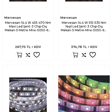
Mervesan
Mervesan
Mervesan-14.4 W 455-470 Nm
Mervesan-14.4 W 515-535 Nm
Mavi Led Şerit-3 Chıp-Dış
Yeşil Led Şerit-3 Chıp-Dış
Mekan-5 Metre-Mrw-5050-65-
Mekan-5 Metre-Mrw-5050-65-
M
Y
267,70
TL
KDV
374,78
TL
KDV