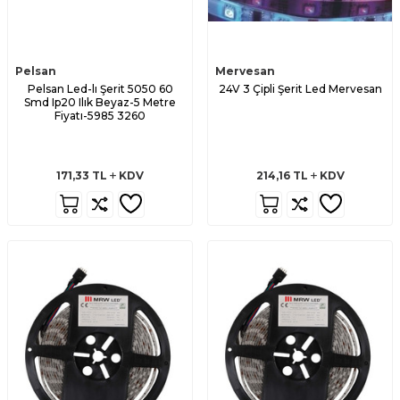
Pelsan
Mervesan
Pelsan Led-lı Şerit 5050 60
24V 3 Çipli Şerit Led Mervesan
Smd Ip20 Ilık Beyaz-5 Metre
Fiyatı-5985 3260
171,33
TL
KDV
214,16
TL
KDV