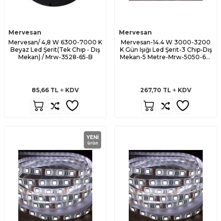
Mervesan
Mervesan
Mervesan/ 4,8 W 6300-7000 K
Mervesan-14.4 W 3000-3200
Beyaz Led Şerit(Tek Chıp - Dış
K Gün Işığı Led Şerit-3 Chıp-Dış
Mekan) / Mrw-3528-65-B
Mekan-5 Metre-Mrw-5050-65-
Gı
85,66
TL
KDV
267,70
TL
KDV
YENI
ürün