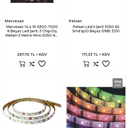
Mervesan
Pelsan
Mervesan-14.4 W 6300-7000
Pelsan Led-lı Şerit 5050 60
K Beyaz Led Şerit-3 Chıp-Dış
Smd Ip20 Beyaz-5985 3210
Mekan-5 Metre-Mrw-5050-65-
B
267,70
TL
KDV
171,33
TL
KDV
YENI
ürün