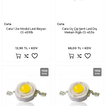
Cata
Cata
Cata 1 2w Modül Led-Beyaz-
Cata Üç Çip Şerit Led Dış
Ct-4591b
Mekan-Rgb-Ct-4534
12,90
TL
KDV
66,00
TL
KDV
YENI
YENI
ürün
ürün