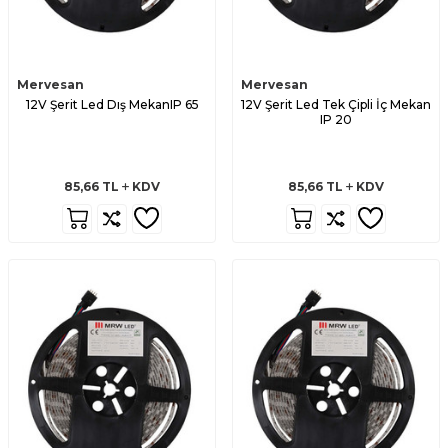
Mervesan
Mervesan
12V Şerit Led Dış MekanIP 65
12V Şerit Led Tek Çipli İç Mekan
IP 20
85,66
TL
KDV
85,66
TL
KDV