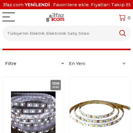
3faz.com
YENİLENDİ
. Favorilere ekle. Fiyatları Takip Et
0
Filtre
YENI
ürün