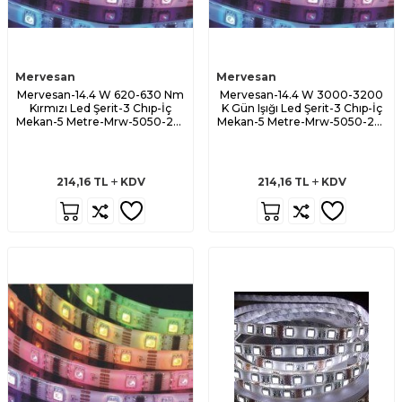
Mervesan
Mervesan
Mervesan-14.4 W 620-630 Nm
Mervesan-14.4 W 3000-3200
Kırmızı Led Şerit-3 Chıp-İç
K Gün Işığı Led Şerit-3 Chıp-İç
Mekan-5 Metre-Mrw-5050-20-
Mekan-5 Metre-Mrw-5050-20-
K
Gı
214,16
TL
KDV
214,16
TL
KDV