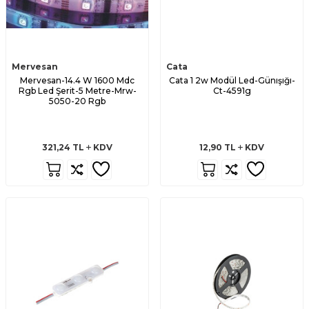
Mervesan
Cata
Mervesan-14.4 W 1600 Mdc
Cata 1 2w Modül Led-Günışığı-
Rgb Led Şerit-5 Metre-Mrw-
Ct-4591g
5050-20 Rgb
321,24
TL
KDV
12,90
TL
KDV