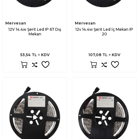
Mervesan
Mervesan
12V 14.4w Şerit Led IP 67 Dış
12v 14.4w Şerit Led İç Mekan IP
Mekan
20
53,54
TL
KDV
107,08
TL
KDV