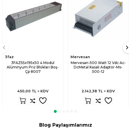
3faz
Mervesan
3FAZ55x195x50 4 Modül
Mervesan-500 Watt 12 Vdc Ac-
Alüminyum Priz Blokları Boş-
DcMetal Kasalı Adaptör-Ms-
Çp 8007
500-12
450,00
TL
KDV
2.142,38
TL
KDV
Blog Paylaşımlarımız