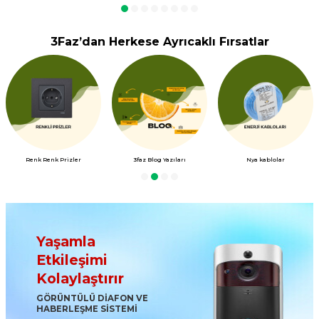
3Faz’dan Herkese Ayrıcaklı Fırsatlar
Renk Renk Prizler
3faz Blog Yazıları
Nya kablolar
Yaşamla
Etkileşimi
Kolaylaştırır
GÖRÜNTÜLÜ DİAFON VE
HABERLEŞME SİSTEMİ