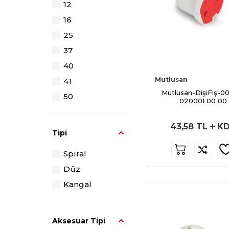
12
Toplama Serisi
16
Kablo Bağları
Serisi
25
Mutlusan
37
Klemensler
40
Serisi
Mutlusan
41
Kanal Üst
Mutlusan-DişiFiş-00
Aksesuarları
50
020001 00 00
Serisi
Antigron
43,58
TL
KD
Kroşe Serisi
Tipi
Sustalar Serisi
Spiral
Spiral Borular
Düz
Yapışkanlı
Kangal
Kablo
Kanalları Serisi
Betın Altı
Aksesuar Tipi
Buatlar Serisi