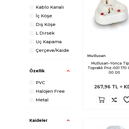
Kablo Kanalı
İç Köşe
Dış Köşe
L Dirsek
Uç Kapama
Çerçeve/Kaide
Mutlusan
Mutlusan-Yonca Tip
Topraklı Priz-001 170
Özellik
00 00
PVC
267,96
TL
K
Halojen Free
Metal
Kaideler