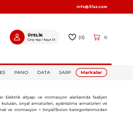
info@3faz.com
ÜYELİK
(
0
)
0
Giriş Yap / Kayıt Ol
GIRIŞ YAP
KAYIT OL
ES
PANO
DATA
SARF
Markalar
an Elektrik altyapı ve otomasyon alanlarında faaliyet
kutuları, sinyal armatürleri, aydınlatma armatürleri ve
Kanalı ve otomasyon > Sinyal/Buton kategorilerimizden