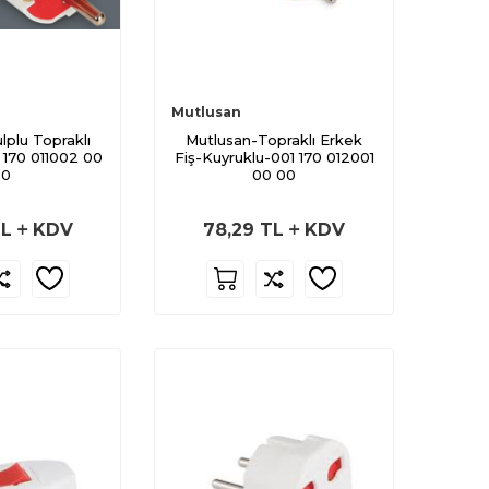
Mutlusan
lplu Topraklı
Mutlusan-Topraklı Erkek
 170 011002 00
Fiş-Kuyruklu-001 170 012001
00
00 00
L
KDV
78,29
TL
KDV