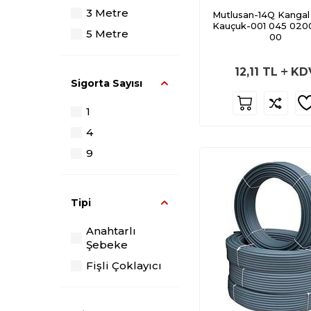
Borular Serisi
3 Metre
Mutlusan-14Q Kangal
Dübeller
Kauçuk-001 045 020
5 Metre
00
Sigorta
Kutuları Serisi
12,11
TL
KD
Mutlusan SKP
Sigorta Sayısı
Pabuç
1
Kapı ve Zil
Ürünleri Serisi
4
Pano Kanalları
9
Serisi
Alev Yayan
Spiral Borular
Tipi
10 Atülü
Anahtarlı
Halojen Free
Şebeke
Borular
Fişli Çoklayıcı
Alev Yaymayan
Spiral Borular
Tijli Duylar