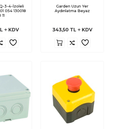
Q-3-4-İzoleli
Garden Uzun Yer
001 054 130018
Aydınlatma Beyaz
 11
L
KDV
343,50
TL
KDV