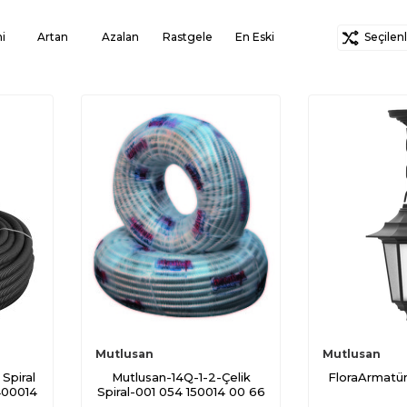
i
Artan
Azalan
Rastgele
En Eski
Seçilenle
Mutlusan
Mutlusan
Spiral
Mutlusan-14Q-1-2-Çelik
FloraArmatü
400014
Spiral-001 054 150014 00 66