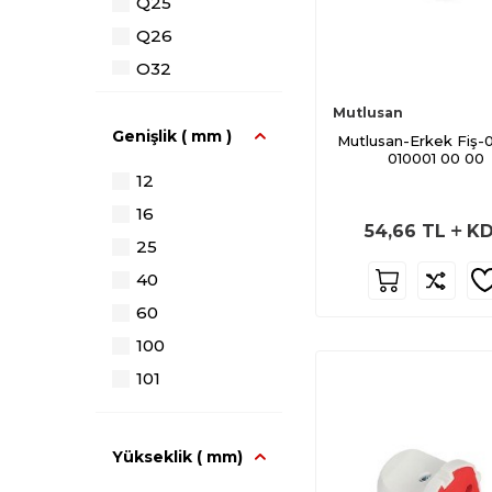
Bahçe
Q25
Armatürü
Q26
Mutlusan
Q32
Buatlar Serisi
Q32+
Kablo
Mutlusan
Kanalları Serisi
Genişlik ( mm )
Mutlusan-Erkek Fiş-0
010001 00 00
Mutlusan Fiş
12
Priz
16
Beton Altı
54,66
TL
KD
Kasalar Serisi
25
Sinyal
40
Lambaları ve
60
Butonlar
100
Telefon
Kutusu ve
101
Aksesuarları
Zemin Kablo
Kanalları Serisi
Yükseklik ( mm)
Kablo