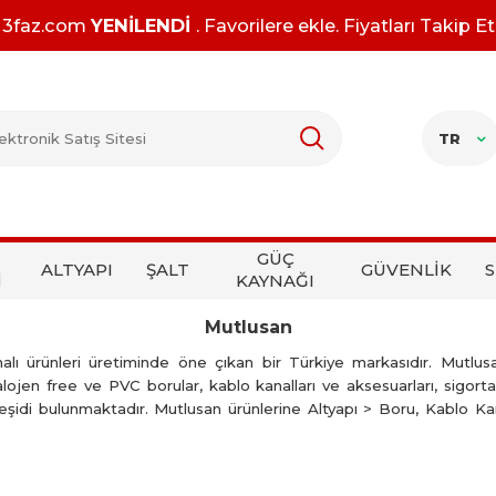
3faz.com
YENİLENDİ
. Favorilere ekle. Fiyatları Takip Et
TR
GÜÇ
ALTYAPI
ŞALT
GÜVENLİK
S
İ
KAYNAĞI
Mutlusan
nalı ürünleri üretiminde öne çıkan bir Türkiye markasıdır. Mutlus
lojen free ve PVC borular, kablo kanalları ve aksesuarları, sigorta 
çeşidi bulunmaktadır. Mutlusan ürünlerine Altyapı > Boru, Kablo 