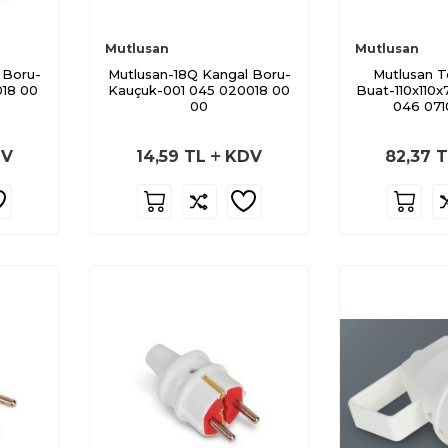
Mutlusan
Mutlusan
 Boru-
Mutlusan-18Q Kangal Boru-
Mutlusan T
018 00
Kauçuk-001 045 020018 00
Buat-110x110x7
00
046 071
V
14,59
TL
KDV
82,37
T