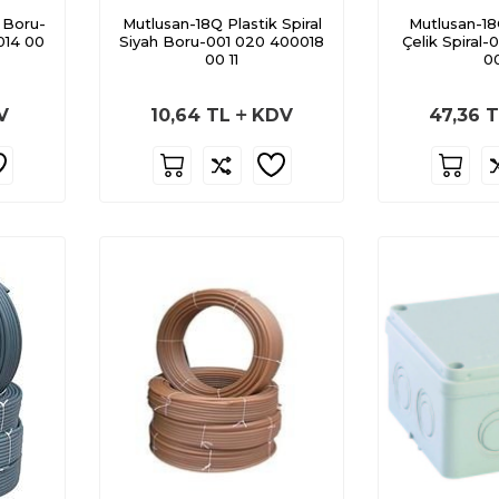
 Boru-
Mutlusan-18Q Plastik Spiral
Mutlusan-18
014 00
Siyah Boru-001 020 400018
Çelik Spiral-
00 11
00
V
10,64
TL
KDV
47,36
T