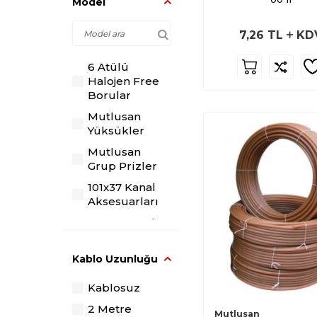
Model
Kasa/Buat
7,26
TL
KD
ŞALT
Fiş / Priz
6 Atülü
Halojen Free
Sigorta Kutusu
Borular
OTOMASYON
Mutlusan
Sinyal/Buton
Yüksükler
Havalandırma
Mutlusan
Grup Prizler
PANO
101x37 Kanal
Buat
Aksesuarları
DATA/TELEFON
40x25 Kanal
Altyapı
Aksesuarları
Çözümleri
W otomat
Kablo Uzunluğu
SARF
Rayları ve
Baralar
Kablosuz
Vida/Dübel/Kroşe
Kangal
2 Metre
Mutlusan