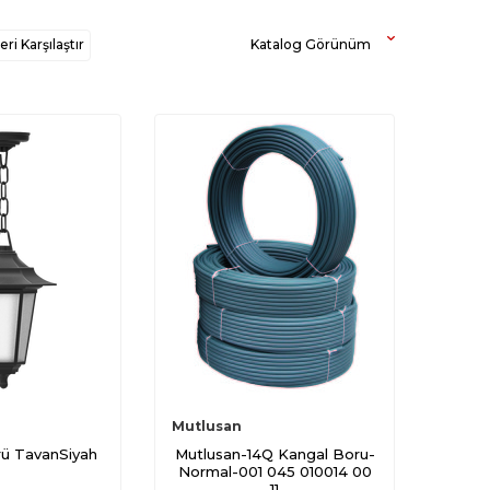
ri Karşılaştır
Katalog Görünüm
Mutlusan
rü TavanSiyah
Mutlusan-14Q Kangal Boru-
Normal-001 045 010014 00
11