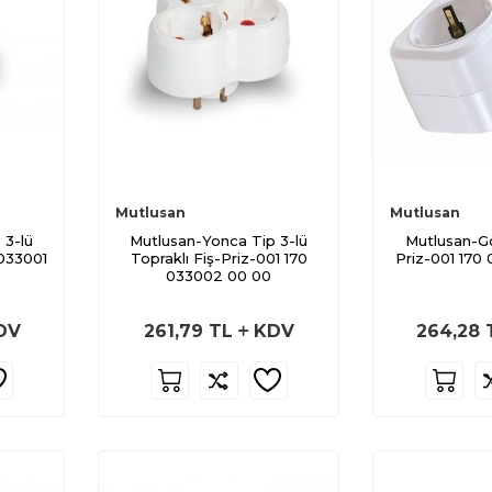
Mutlusan
Mutlusan
 3-lü
Mutlusan-Yonca Tip 3-lü
Mutlusan-Go
 033001
Topraklı Fiş-Priz-001 170
Priz-001 170
033002 00 00
DV
261,79
TL
KDV
264,28