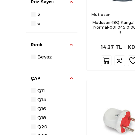
Priz Sayısı
Büyük Kablo
Kanalları Serisi
3
Mutlusan
40x40 Kanal
Mutlusan-18Q Kangal
6
Aksesuarları
Normal-001 045 010
11
İzoleli Çelik
Spiraller
Renk
14,27
TL
KD
100x37 Kanal
Aksesuarları
Beyaz
100x50 Kanal
Aksesuarları
ÇAP
Çelik Spiral
Borular
Q11
Kroşeler
Q14
Muflu Borular
Q16
Mutlusan
Q18
Kauçuk Serisi
Q20
Mutlusan