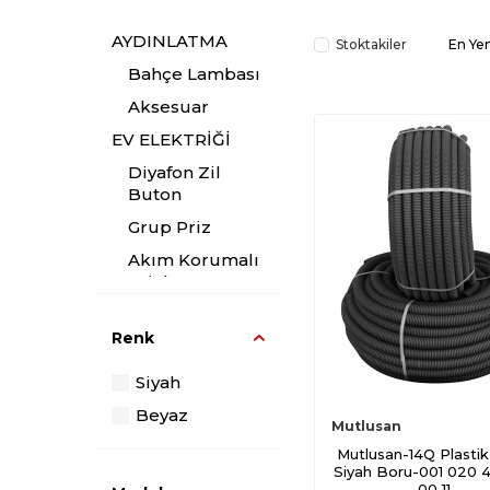
AYDINLATMA
Stoktakiler
En Yen
Bahçe Lambası
Aksesuar
EV ELEKTRİĞİ
Diyafon Zil
Buton
Grup Priz
Akım Korumalı
Prizler
Aydınlatma
Aksesuar
Renk
ALTYAPI
Siyah
Boru
Beyaz
Mutlusan
Kablo Kanalı
Mutlusan-14Q Plastik 
Bağlantı
Siyah Boru-001 020 
Ekipmanları
00 11