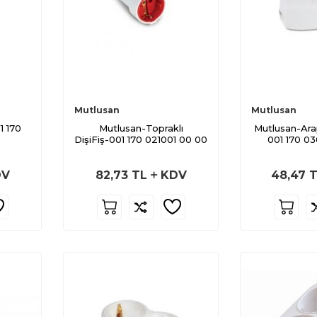
Mutlusan
Mutlusan
1 170
Mutlusan-Topraklı
Mutlusan-Ara
DişiFiş-001 170 021001 00 00
001 170 0
V
82,73
TL
KDV
48,47
T