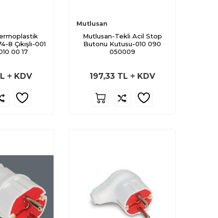
Mutlusan
ermoplastik
Mutlusan-Tekli Acil Stop
4-8 Çıkışlı-001
Butonu Kutusu-010 090
010 00 17
050009
L
KDV
197,33
TL
KDV