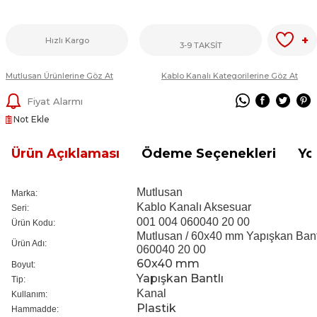
+
Hızlı Kargo
3-9 TAKSİT
Mutlusan Ürünlerine Göz At
Kablo Kanalı Kategorilerine Göz At
Fiyat Alarmı
Not Ekle
Ürün Açıklaması
Ödeme Seçenekleri
Yo
Mutlusan
Marka:
Kablo Kanalı Aksesuar
Seri:
001 004 060040 20 00
Ürün Kodu:
Mutlusan / 60x40 mm Yapışkan Bantl
Ürün Adı:
060040 20 00
60x40 mm
Boyut:
Yapışkan Bantlı
Tip:
Kanal
Kullanım:
Plastik
Hammadde: