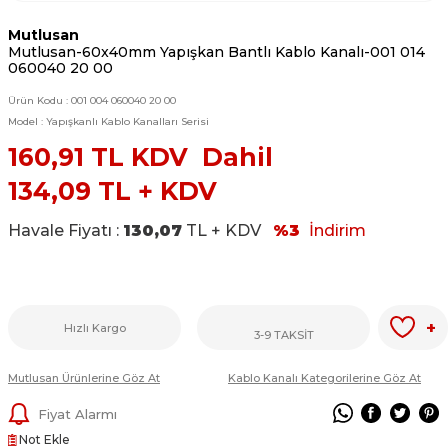
Mutlusan
Mutlusan-60x40mm Yapışkan Bantlı Kablo Kanalı-001 014
060040 20 00
Ürün Kodu :
001 004 060040 20 00
Model :
Yapışkanlı Kablo Kanalları Serisi
160,91
TL KDV Dahil
134,09
TL + KDV
Havale Fiyatı :
130,07
TL + KDV
%3
İndirim
+
Hızlı Kargo
3-9 TAKSİT
Mutlusan Ürünlerine Göz At
Kablo Kanalı Kategorilerine Göz At
Fiyat Alarmı
Not Ekle