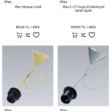
3faz
3faz
3faz Yerpuar Gold
3faz E-27 Duylu Endüstriyel
Sarkıt Siyah
89,25
TL
KDV
109,97
TL
KDV
3faz
3faz