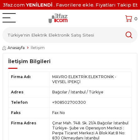
3faz.com
YENİLENDİ
. Favorilere ekle. Fiyatları Takip Et
0
Anasayfa
İletişim
İletişim Bilgileri
Firma Adı
MAVRO ELEKTRİK ELEKTRONİK -
VEYSEL İPEKÇİ
Adres
Bağcılar / İstanbul / Türkiye
Telefon
+908502700300
Faks
Fax No
Firma Adres
Çınar Mah. 748. Sk. 21/A Bağcılar İstanbul
Türkiye- Şube ve Operasyon Merkezi :
Perpa Ticaret Merkezi A Blok Kat:8 No:
830 Okmeydanı İstanbul