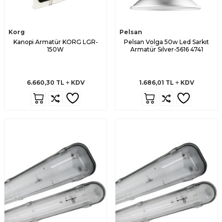
Korg
Pelsan
Kanopi Armatür KORG LGR-
Pelsan Volga 50w Led Sarkıt
150W
Armatür Sılver-5616 4741
6.660,30
TL
KDV
1.686,01
TL
KDV