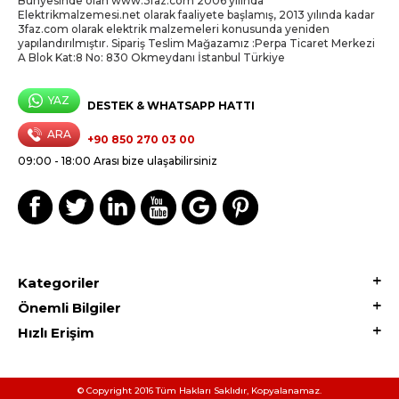
Bünyesinde olan www.3faz.com 2006 yılında
Elektrikmalzemesi.net olarak faaliyete başlamış, 2013 yılında kadar
3faz.com olarak elektrik malzemeleri konusunda yeniden
yapılandırılmıştır. Sipariş Teslim Mağazamız :Perpa Ticaret Merkezi
A Blok Kat:8 No: 830 Okmeydanı İstanbul Türkiye
YAZ
DESTEK & WHATSAPP HATTI
ARA
+90 850 270 03 00
09:00 - 18:00 Arası bize ulaşabilirsiniz
Kategoriler
Önemli Bilgiler
Hızlı Erişim
© Copyright 2016 Tüm Hakları Saklıdır, Kopyalanamaz.