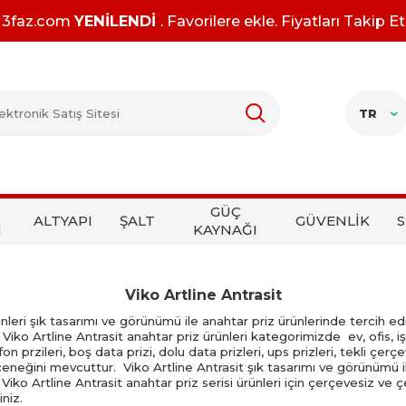
3faz.com
YENİLENDİ
. Favorilere ekle. Fiyatları Takip Et
TR
GÜÇ
ALTYAPI
ŞALT
GÜVENLİK
S
İ
KAYNAĞI
Viko Artline Antrasit
ünleri şık tasarımı ve görünümü ile anahtar priz ürünlerinde tercih e
iko Artline Antrasit anahtar priz ürünleri kategorimizde ev, ofis, işye
fon przileri, boş data prizi, dolu data prizleri, ups prizleri, tekli çerç
eneğini mevcuttur. Viko Artline Antrasit şık tasarımı ve görünümü il
ko Artline Antrasit anahtar priz serisi ürünleri için çerçevesiz ve ç
iniz.