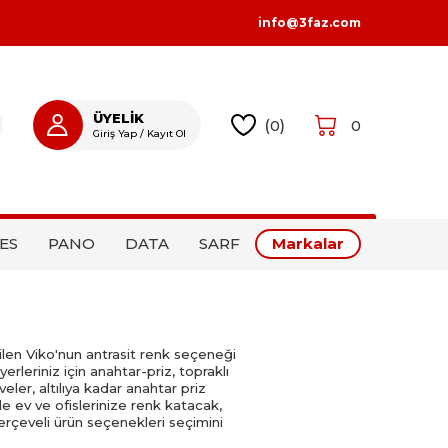
info@3faz.com
ÜYELİK
(
0
)
0
Giriş Yap / Kayıt Ol
GIRIŞ YAP
KAYIT OL
ES
PANO
DATA
SARF
Markalar
dilen Viko'nun antrasit renk seçeneği
rleriniz için anahtar-priz, topraklı
eveler, altılıya kadar anahtar priz
e ev ve ofislerinize renk katacak,
erçeveli ürün seçenekleri seçimini