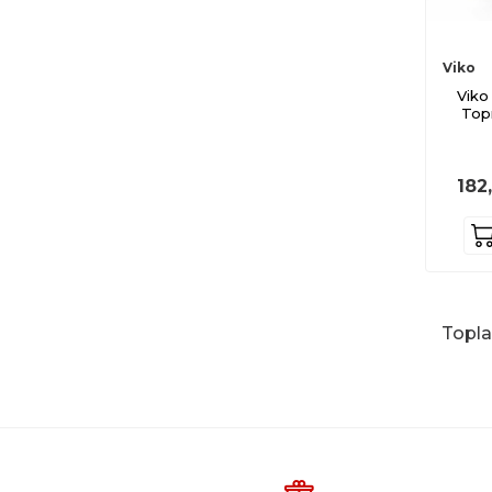
Viko
Viko
Topr
182
Topl