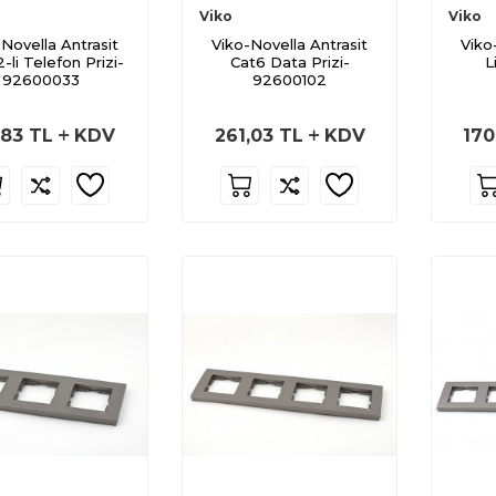
Viko
Viko
Novella Antrasit
Viko-Novella Antrasit
Viko
-li Telefon Prizi-
Cat6 Data Prizi-
L
92600033
92600102
,83
TL
KDV
261,03
TL
KDV
170