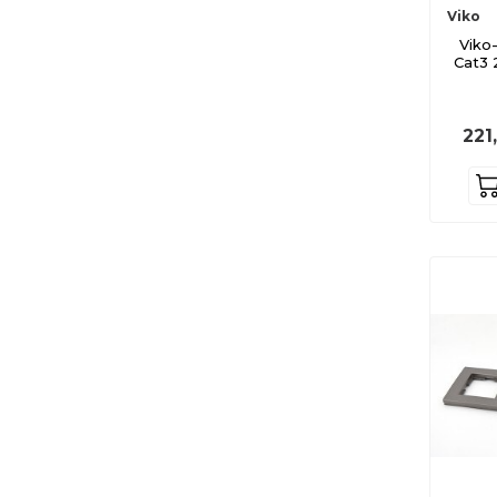
Viko
Viko-
Cat3 2
221