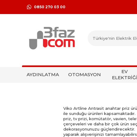
0850 270 03 00
EV
AYDINLATMA
OTOMASYON
ELEKTRİĞ
Viko Artline Antrasit anahtar priz ür
ile sunduğu ürünleri kapsamaktadır. V
priz, tv prizi, komütatör, vavien, tele
çerçeveleri ve daha bir çok ürün seç
dekorasyonunuzu güçlendirecektir. Vi
yaparak alışverişinizi tamamlayabilirs