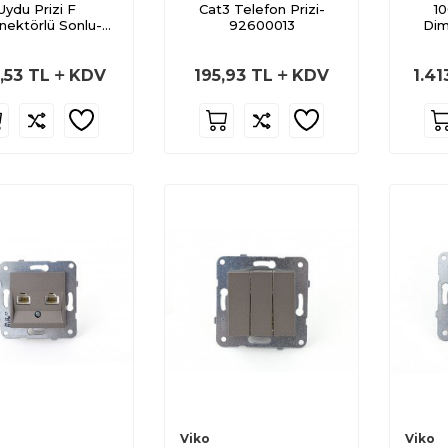
Uydu Prizi F
Cat3 Telefon Prizi-
1
nektörlü Sonlu-
92600013
Di
92600009
,53
TL
KDV
195,93
TL
KDV
1.41
Viko
Viko