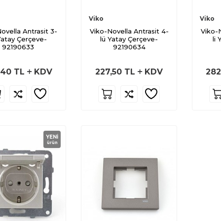
Viko
Viko
ovella Antrasit 3-
Viko-Novella Antrasit 4-
Viko-N
Yatay Çerçeve-
lü Yatay Çerçeve-
li
92190633
92190634
,40
TL
KDV
227,50
TL
KDV
282
YENI
ürün