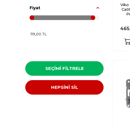
Viko
Fiyat
Cat6
P
465
SEÇIMI FILTRELE
HEPSİNİ SİL