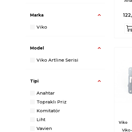
Ana
Viko Novella Kiraz
Viko Novella Ceviz
122
Marka
Viko Novella Kayın
Viko
Legrand Salbei
Model
Viko Artline Serisi
Tipi
Anahtar
Topraklı Priz
Komitatör
Liht
Viko
Vavien
Viko-