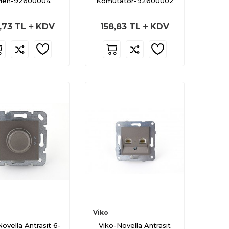
vien-92600004
Komütatör-92600002
,73
TL
KDV
158,83
TL
KDV
Viko
ovella Antrasit 6-
Viko-Novella Antrasit