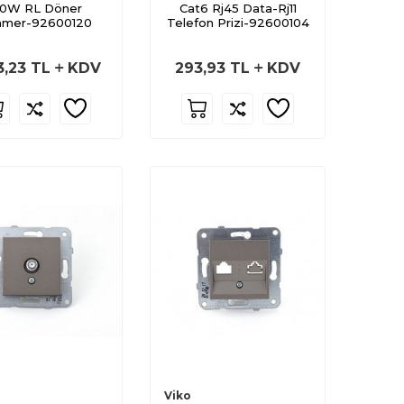
00W RL Döner
Cat6 Rj45 Data-Rj11
mmer-92600120
Telefon Prizi-92600104
3,23
TL
KDV
293,93
TL
KDV
Viko