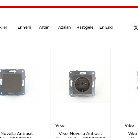
kiler
En Yeni
Artan
Azalan
Rastgele
En Eski
Viko
Viko
Novella Antrasit
Viko-Novella Antrasit
Viko