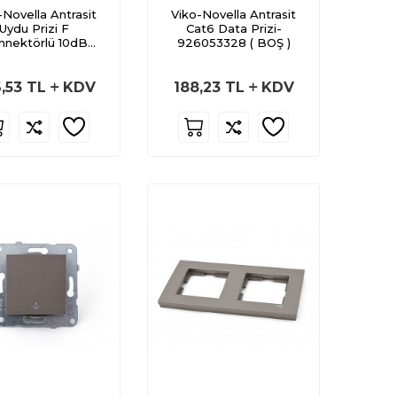
-Novella Antrasit
Viko-Novella Antrasit
Uydu Prizi F
Cat6 Data Prizi-
nnektörlü 10dB
926053328 ( BOŞ )
çişli-92600038
,53
TL
KDV
188,23
TL
KDV