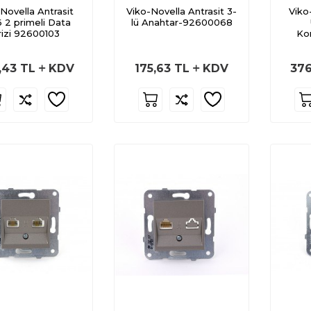
 Novella Antrasit
Viko-Novella Antrasit 3-
Viko
 2 primeli Data
lü Anahtar-92600068
rizi 92600103
Ko
Ge
,43
TL
KDV
175,63
TL
KDV
376