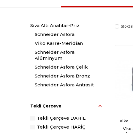
Sıva Altı Anahtar-Priz
Stokta
Schneider Asfora
Viko Karre-Meridian
Schneider Asfora
Alüminyum
Schneider Asfora Çelik
Schneider Asfora Bronz
Schneider Asfora Antrasit
Viko Novella Füme
Viko Artline Cam
Tekli Çerçeve
Viko Artline Antrasit
Tekli Çerçeve DAHİL
Viko Artline Siyah
Viko
Tekli Çerçeve HARİÇ
Viko-
Viko Artline Metalik Beyaz