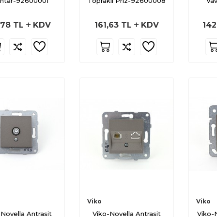
htar-92600001
Topraklı Priz-92600008
Va
,78
TL
KDV
161,63
TL
KDV
142
Viko
Viko
Novella Antrasit
Viko-Novella Antrasit
Viko-N