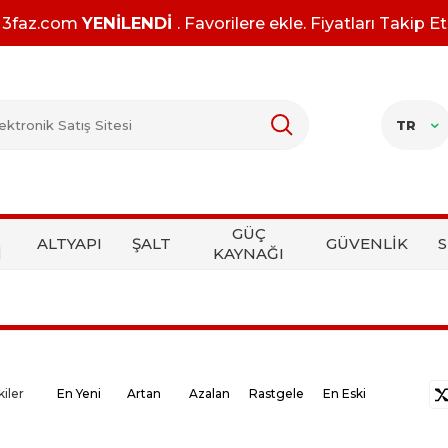
3faz.com
YENİLENDİ
. Favorilere ekle. Fiyatları Takip Et
TR
GÜÇ
ALTYAPI
ŞALT
GÜVENLİK
S
İ
KAYNAĞI
kiler
En Yeni
Artan
Azalan
Rastgele
En Eski