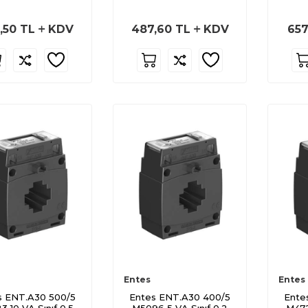
Trafosu
,50
TL
KDV
487,60
TL
KDV
657
Entes
Entes
s ENT.A30 500/5
Entes ENT.A30 400/5
Ente
 10 VA Sınıf 0.5
M5096 5 VA Sınıf 0.2
M472