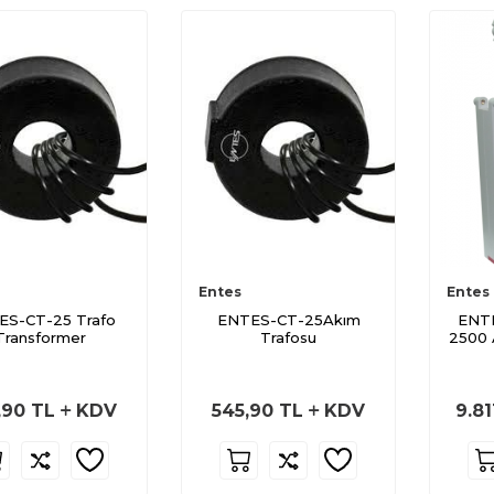
Entes
Entes
ES-CT-25 Trafo
ENTES-CT-25Akım
ENTE
Transformer
Trafosu
2500 A
,90
TL
KDV
545,90
TL
KDV
9.81