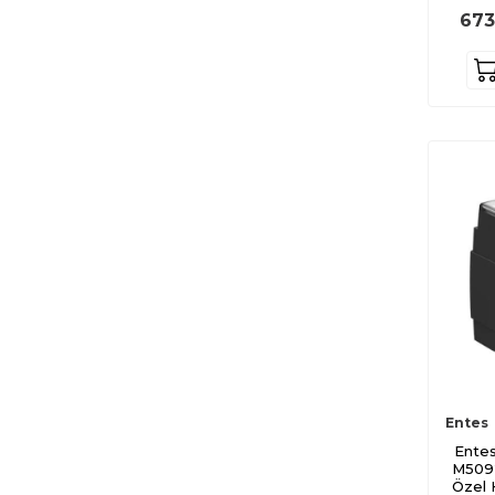
M4676
673
M4718
M5725
M4678
M5726
M4680
M5727
M4477
M5728
M4188
M4187
M4468
M5729
Entes
M4769
Ente
M5092
M5730
Özel 