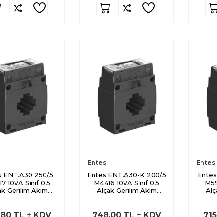
Entes
Entes
s ENT.A30 250/5
Entes ENT.A30-K 200/5
Entes
7 10VA Sınıf 0.5
M4416 10VA Sınıf 0.5
M59
ak Gerilim Akım
Alçak Gerilim Akım
Alç
Trafosu
Trafosu
,80
TL
KDV
748,00
TL
KDV
715