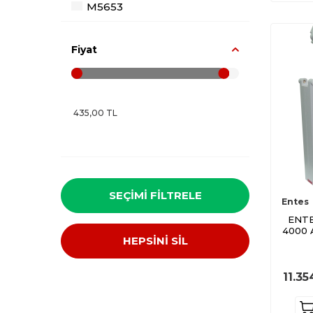
M5653
M5655
M5657
Fiyat
M5832
M5444
M5108
M5109
M5443
M5605
M5445
SEÇIMI FILTRELE
Entes
M5447
ENTE
4000 A
M5448
HEPSİNİ SİL
M5462
11.35
M5449
M5439