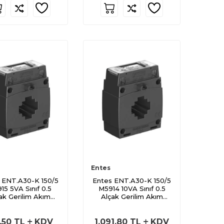
Entes
 ENT.A30-K 150/5
Entes ENT.A30-K 150/5
15 5VA Sınıf 0.5
M5914 10VA Sınıf 0.5
ak Gerilim Akım
Alçak Gerilim Akım
Trafosu
Trafosu
,50
TL
KDV
1.091,80
TL
KDV