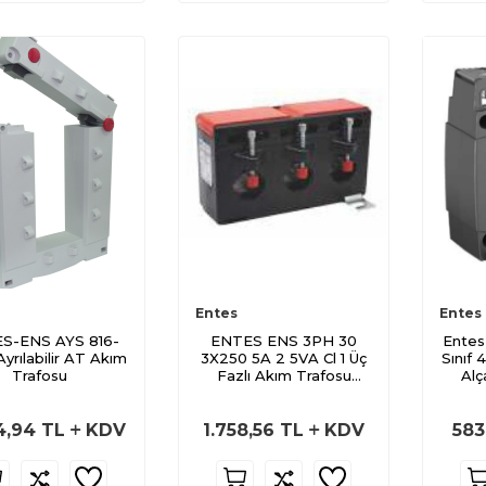
Entes
Entes
S-ENS AYS 816-
ENTES ENS 3PH 30
Entes
yrılabilir AT Akım
3X250 5A 2 5VA Cl 1 Üç
Sınıf
Trafosu
Fazlı Akım Trafosu
Alç
Eksenler Arası 45mm
4,94
TL
KDV
1.758,56
TL
KDV
583