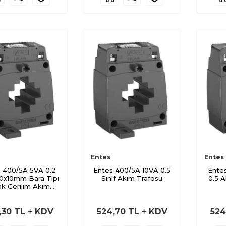
Entes
Entes
 400/5A 5VA 0.2
Entes 400/5A 10VA 0.5
Entes
40x10mm Bara Tipi
Sınıf Akım Trafosu
0.5 A
ak Gerilim Akım
Trafosu
,30
TL
KDV
524,70
TL
KDV
524