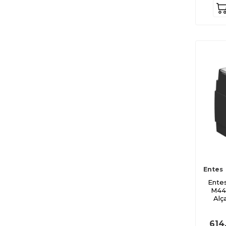
M4817
M4818
M4786
M4323
M4324
M4325
M4326
M4327
M5682
M4330
M4329
Entes
M4332
Ente
M4369
M441
Alç
M4333
M4334
614