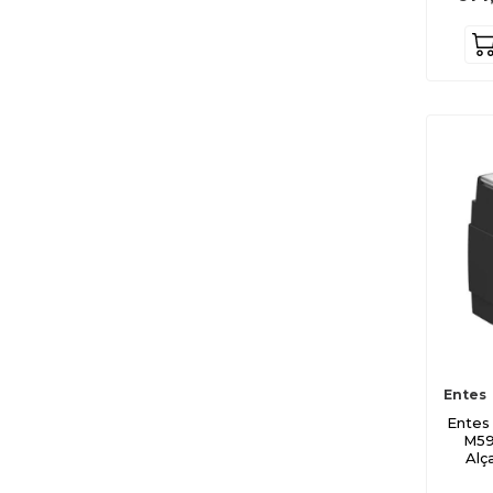
M4335
M4336
M4337
M4543
M4542
M4490
M4486
M4481
M5446
M4480
M4465
M4472
Entes
M4675
Entes
M591
M4679
Alç
M5724