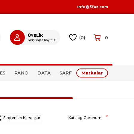
info@3faz.com
ÜYELİK
(
0
)
0
Giriş Yap / Kayıt Ol
GIRIŞ YAP
KAYIT OL
ES
PANO
DATA
SARF
Markalar
Seçilenleri Karşılaştır
Katalog Görünüm