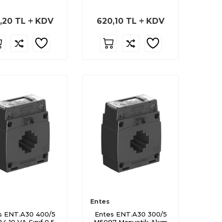
Trafosu
,20
TL
KDV
620,10
TL
KDV
Entes
s ENT.A30 400/5
Entes ENT.A30 300/5
4 10 VA Sınıf 0.5
M5097 Manyetik Akım