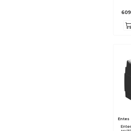
M4666
609
M5731
M4700
M5732
M4697
M5733
M5734
M4208
M4190
M4189
M4677
M5723
M4722
Entes
M4148
Ente
M4157
M4723