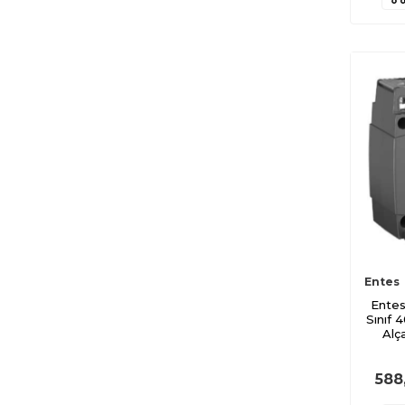
M5104
M4950
M4951
M5440
M5441
M4952
M5105
M5442
M5722
M3840
M4328
Entes
Entes
M5767
Sınıf 
Alç
M5771
M5884
588
M4787