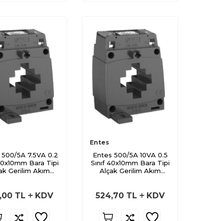
Entes
 500/5A 7.5VA 0.2
Entes 500/5A 10VA 0.5
 40x10mm Bara Tipi
Sınıf 40x10mm Bara Tipi
ak Gerilim Akım
Alçak Gerilim Akım
Trafosu
Trafosu
,00
TL
KDV
524,70
TL
KDV