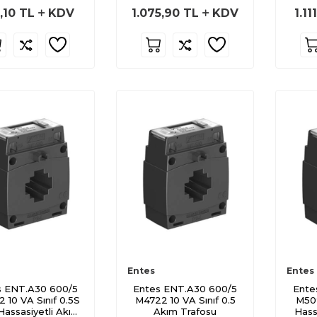
,10
TL
KDV
1.075,90
TL
KDV
1.11
Entes
Entes
s ENT.A30 600/5
Entes ENT.A30 600/5
Ente
 10 VA Sınıf 0.5S
M4722 10 VA Sınıf 0.5
M509
Hassasiyetli Akım
Akım Trafosu
Hass