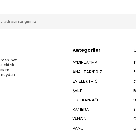
Kategoriler
Ö
emesi.net
AYDINLATMA
T
 elektrik
Teslim
ANAHTAR/PRİZ
3
kmeydanı
EV ELEKTRİĞİ
3
ŞALT
B
GÜÇ KAYNAĞI
Ü
KAMERA
S
YANGIN
G
PANO
G