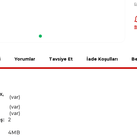
E
i
Yorumlar
Tavsiye Et
İade Koşulları
Be
x,
(var)
(var)
(var)
ş:
2
4MB