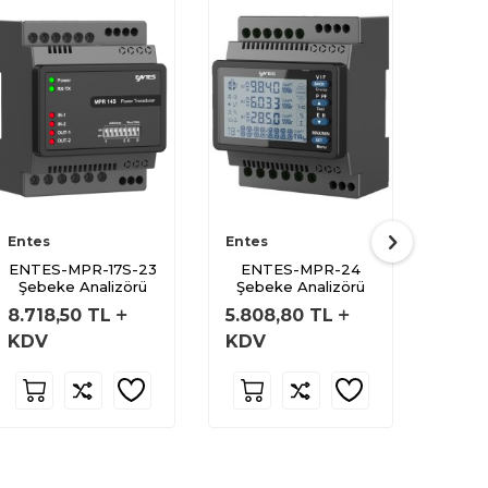
Entes
Entes
Entes
ENTES-MPR-17S-23
ENTES-MPR-24
ENTE
Şebeke Analizörü
Şebeke Analizörü
Şebe
8.718,50
TL
5.808,80
TL
8.57
KDV
KDV
KDV