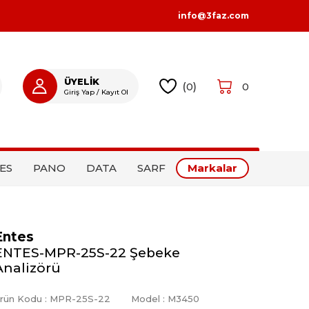
info@3faz.com
ÜYELİK
(
0
)
0
Giriş Yap / Kayıt Ol
GIRIŞ YAP
KAYIT OL
ES
PANO
DATA
SARF
Markalar
Entes
ENTES-MPR-25S-22 Şebeke
Analizörü
rün Kodu :
MPR-25S-22
Model :
M3450