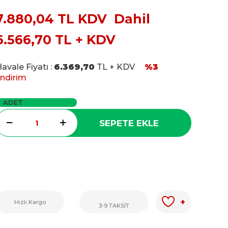
7.880,04
TL KDV Dahil
6.566,70
TL + KDV
avale Fiyatı :
6.369,70
TL + KDV
%3
ndirim
ADET
SEPETE EKLE
+
Hızlı Kargo
3-9 TAKSİT