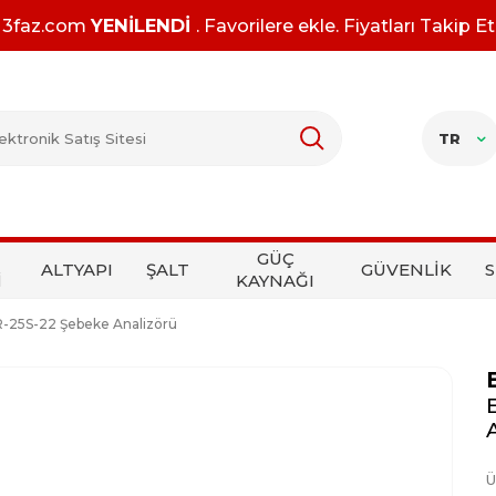
3faz.com
YENİLENDİ
. Favorilere ekle. Fiyatları Takip Et
TR
GÜÇ
ALTYAPI
ŞALT
GÜVENLİK
S
İ
KAYNAĞI
25S-22 Şebeke Analizörü
Ü