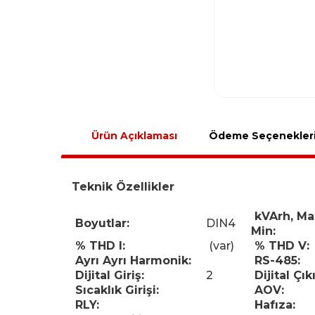
Ürün Açıklaması
Ödeme Seçenekler
Teknik Özellikler
kVArh, Ma
Boyutlar:
DIN4
Min:
% THD I:
(var)
% THD V:
Ayrı Ayrı Harmonik:
RS-485:
Dijital Giriş:
2
Dijital Çıkı
Sıcaklık Girişi:
AOV:
RLY:
Hafıza: