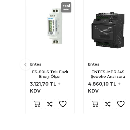
YENI
ürün
Entes
Entes
ES-80LS Tek Fazlı
ENTES-MPR-14S
Enerji Ölçer
Şebeke Analizörü
3.121,70
TL
4.860,10
TL
KDV
KDV