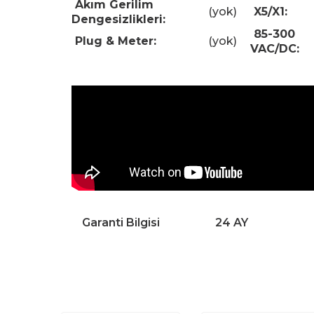
Akım Gerilim
(yok)
X5/X1:
Dengesizlikleri:
85-300
Plug & Meter:
(yok)
VAC/DC:
Garanti Bilgisi
24 AY