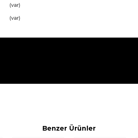
(var)
(var)
Benzer Ürünler