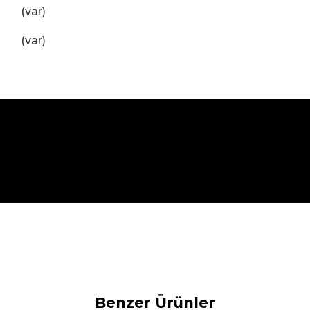
(var)
(var)
Benzer Ürünler