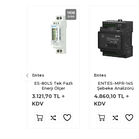
YENI
ürün
Entes
Entes
ES-80LS Tek Fazlı
ENTES-MPR-14S
Enerji Ölçer
Şebeke Analizörü
3.121,70
TL
4.860,10
TL
KDV
KDV