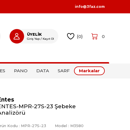
info@3faz.com
ÜYELİK
(
0
)
0
Giriş Yap / Kayıt Ol
GIRIŞ YAP
KAYIT OL
ES
PANO
DATA
SARF
Markalar
Entes
ENTES-MPR-27S-23 Şebeke
Analizörü
rün Kodu :
MPR-27S-23
Model :
M3580