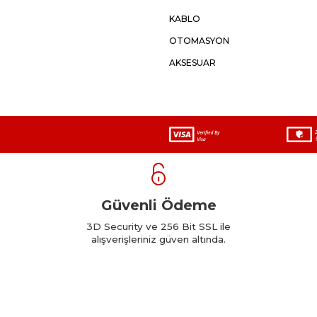
KABLO
OTOMASYON
AKSESUAR
Güvenli Ödeme
3D Security ve 256 Bit SSL ile
alışverişleriniz güven altında.
T
-Soft
E-Ticaret
Sistemleriyle Hazırlanmıştır.