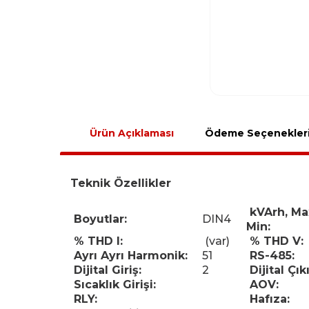
Ürün Açıklaması
Ödeme Seçenekler
Teknik Özellikler
kVArh, Ma
Boyutlar:
DIN4
Min:
% THD I:
(var)
% THD V:
Ayrı Ayrı Harmonik:
51
RS-485:
Dijital Giriş:
2
Dijital Çıkı
Sıcaklık Girişi:
AOV:
RLY:
Hafıza: