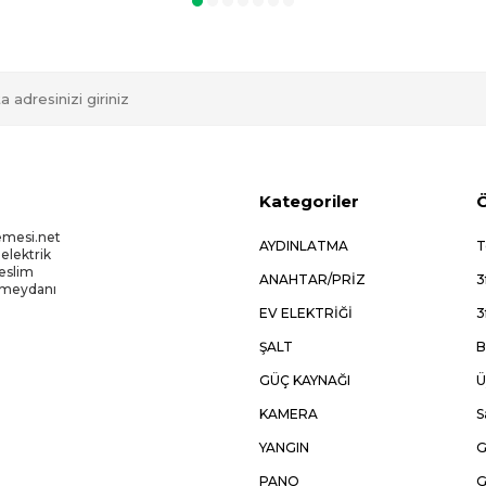
Kategoriler
Ö
emesi.net
AYDINLATMA
T
 elektrik
Teslim
ANAHTAR/PRİZ
3
kmeydanı
EV ELEKTRİĞİ
3
ŞALT
B
GÜÇ KAYNAĞI
Ü
KAMERA
S
YANGIN
G
PANO
G