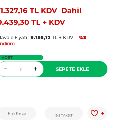
11.327,16
TL KDV Dahil
9.439,30
TL + KDV
avale Fiyatı :
9.156,12
TL + KDV
%3
ndirim
ADET
SEPETE EKLE
+
Hızlı Kargo
3-9 TAKSİT