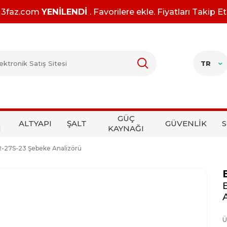
3faz.com
YENİLENDİ
. Favorilere ekle. Fiyatları Takip Et
TR
GÜÇ
ALTYAPI
ŞALT
GÜVENLİK
S
İ
KAYNAĞI
27S-23 Şebeke Analizörü
Ü