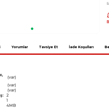
E
i
Yorumlar
Tavsiye Et
İade Koşulları
Be
x,
(var)
(var)
(var)
ş:
2
1
4MB