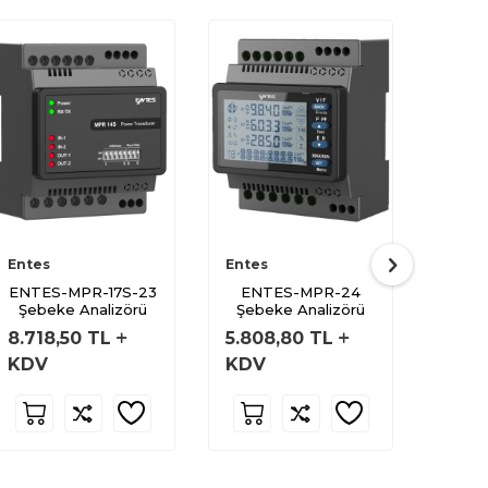
Entes
Entes
Entes
ENTES-MPR-17S-23
ENTES-MPR-24
ENT
Şebeke Analizörü
Şebeke Analizörü
2
8.718,50
TL
5.808,80
TL
6.56
KDV
KDV
KDV