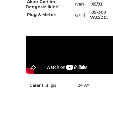
Akım Gerilim
(var)
X5/X1:
Dengesizlikleri:
85-300
Plug & Meter:
(yok)
VAC/DC:
Garanti Bilgisi
24 AY