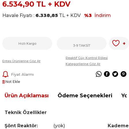
6.534,90
TL + KDV
Havale Fiyatı :
6.338,85
TL + KDV
%3
İndirim
+
Hızlı Kargo
3-9 TAKSİT
Reaktif Güç Kontrol Rölesi
Entes Ürünlerine Göz At
Kategorilerine Göz At
Fiyat Alarmı
Not Ekle
Ürün Açıklaması
Ödeme Seçenekleri
Yo
Teknik Özellikler
Şönt Reaktör:
(yok)
Kademe 