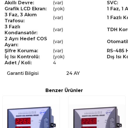
Akıllı Devre:
(var)
SVC:
Grafik LCD Ekran:
(yok)
1 Faz, 1
3 Faz, 3 Akım
(var)
1 Fazlı 
Trafosu:
3 Fazlı
(var)
TDH Kor
Kondansatör:
2 Ayrı Hedef COS
(var)
Otomati
Ayarı:
Şifre Koruma:
(var)
RS-485 
İç Isı Kontrolü:
(yok)
Dış Isı K
Adet / Koli:
4
Garanti Bilgisi
24 AY
Benzer Ürünler