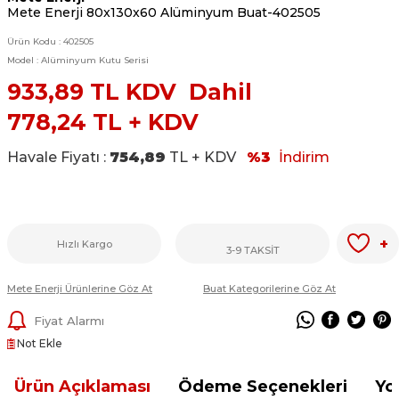
Mete Enerji 80x130x60 Alüminyum Buat-402505
Ürün Kodu :
402505
Model :
Alüminyum Kutu Serisi
933,89
TL KDV Dahil
778,24
TL + KDV
Havale Fiyatı :
754,89
TL + KDV
%3
İndirim
+
Hızlı Kargo
3-9 TAKSİT
Mete Enerji Ürünlerine Göz At
Buat Kategorilerine Göz At
Fiyat Alarmı
Not Ekle
Ürün Açıklaması
Ödeme Seçenekleri
Yo