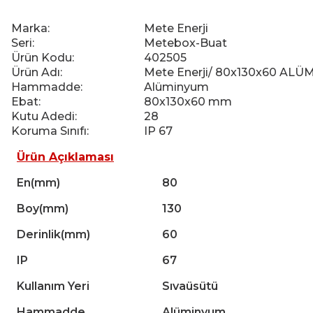
Marka:
Mete Enerji
Seri:
Metebox-Buat
Ürün Kodu:
402505
Ürün Adı:
Mete Enerji/ 80x130x60 AL
Hammadde:
Alüminyum
Ebat:
80x130x60 mm
Kutu Adedi:
28
Koruma Sınıfı:
IP 67
Ürün Açıklaması
En(mm)
80
Boy(mm)
130
Derinlik(mm)
60
IP
67
Kullanım Yeri
Sıvaüsütü
Hammadde
Alüminyum