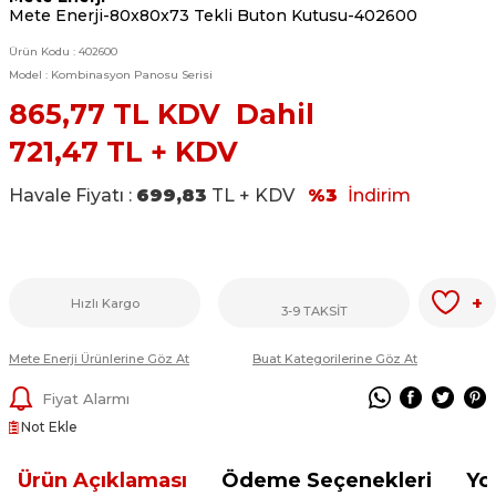
Mete Enerji-80x80x73 Tekli Buton Kutusu-402600
Ürün Kodu :
402600
Model :
Kombinasyon Panosu Serisi
865,77
TL KDV Dahil
721,47
TL + KDV
Havale Fiyatı :
699,83
TL + KDV
%3
İndirim
+
Hızlı Kargo
3-9 TAKSİT
Mete Enerji Ürünlerine Göz At
Buat Kategorilerine Göz At
Fiyat Alarmı
Not Ekle
Ürün Açıklaması
Ödeme Seçenekleri
Yo