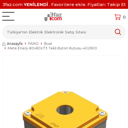
3faz.com
YENİLENDİ
. Favorilere ekle. Fiyatları Takip Et
0
Anasayfa
PANO
Buat
Mete Enerji-80x80x73 Tekli Buton Kutusu-402600