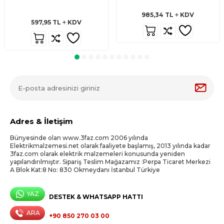
985,34
TL
KDV
597,95
TL
KDV
Adres & İletişim
Bünyesinde olan www.3faz.com 2006 yılında
Elektrikmalzemesi.net olarak faaliyete başlamış, 2013 yılında kadar
3faz.com olarak elektrik malzemeleri konusunda yeniden
yapılandırılmıştır. Sipariş Teslim Mağazamız :Perpa Ticaret Merkezi
A Blok Kat:8 No: 830 Okmeydanı İstanbul Türkiye
YAZ
DESTEK & WHATSAPP HATTI
ARA
+90 850 270 03 00