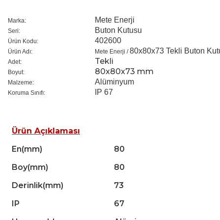
Mete Enerji
Marka:
Buton Kutusu
Seri:
402600
Ürün Kodu:
80x80x73 Tekli Buton Kut
Ürün Adı:
Mete Enerji /
Tekli
Adet:
80x80x73 mm
Boyut:
Alüminyum
Malzeme:
IP 67
Koruma Sınıfı:
Ürün Açıklaması
En(mm)
80
Boy(mm)
80
Derinlik(mm)
73
IP
67