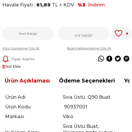
Havale Fiyatı :
61,89
TL + KDV
%3
İndirim
+
Hızlı Kargo
3-9 TAKSİT
Viko Ürünlerine Göz At
Buat Kategorilerine Göz At
Fiyat Alarmı
Not Ekle
Ürün Açıklaması
Ödeme Seçenekleri
Yo
Ürün Adı
Sıva Üstü Q90 Buat
Ürün Kodu
90937001
Markası
Viko
Sıva Üstü Buat,