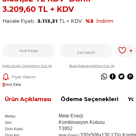
3.209,60
TL + KDV
Havale Fiyatı :
3.113,31
TL + KDV
%3
İndirim
+
Hızlı Kargo
3-9 TAKSİT
Mete Enerji Ürünlerine Göz At
Buat Kategorilerine Göz At
Fiyat Alarmı
Not Ekle
Ürün Açıklaması
Ödeme Seçenekleri
Yo
Mete Enerji
Marka:
Kombinasyon Kutusu
Seri:
T3952
Ürün Kodu:
330x506x130 13'lü Komb
Ürün Adı:
Mete Enerji /