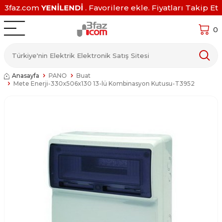
3faz.com
YENİLENDİ
. Favorilere ekle. Fiyatları Takip Et
0
Anasayfa
PANO
Buat
Mete Enerji-330x506x130 13-lü Kombinasyon Kutusu-T3952