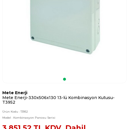
Mete Enerji
Mete Enerji-330x506x130 13-lü Kombinasyon Kutusu-
T3952
Ürün Kodu :
T3952
Model :
Kombinasyon Panosu Serisi
3.851,52
TL KDV Dahil