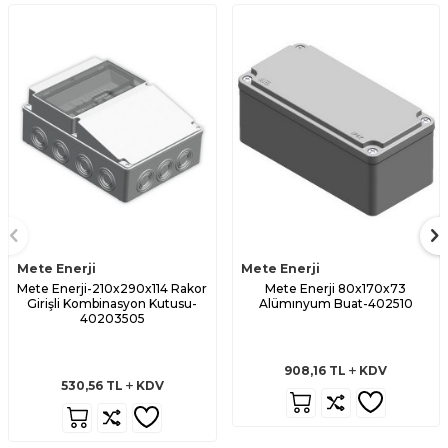
Mete Enerji
Mete Enerji
Mete Enerji-210x290x114 Rakor
Mete Enerji 80x170x73
Girişli Kombinasyon Kutusu-
Alümınyum Buat-402510
40203505
908,16
TL
KDV
530,56
TL
KDV