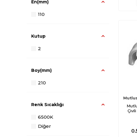
En(mm)
Ø18
110
Ø19.1
Ø20
Kutup
2
Boy(mm)
210
Mutlu
Renk Sıcaklığı
Mutl
Çivi
6500K
Diğer
0.