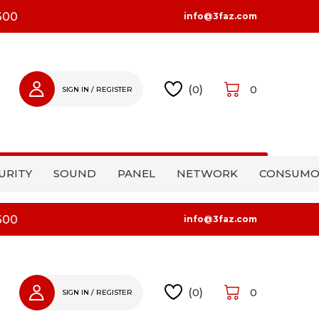
300
info@3faz.com
(
0
)
0
SIGN IN / REGISTER
SIGN IN
REGISTER
URITY
SOUND
PANEL
NETWORK
CONSUMO
300
info@3faz.com
(
0
)
0
SIGN IN / REGISTER
SIGN IN