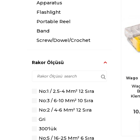
Apparatus
Flashlight
Portable Reel
Band
Screw/Dowel/Crochet
El Aletleri
Opportunity Products
Rakor Ölçüsü
Wago
Wag
No:1 / 2.5-4 Mm² 12 Sıra
B
Kle
No:3 / 6-10 Mm² 10 Sıra
No:2 / 4-6 Mm² 12 Sıra
10
Gri
300'lük
No:5 / 16-25 Mm² 6 Sıra