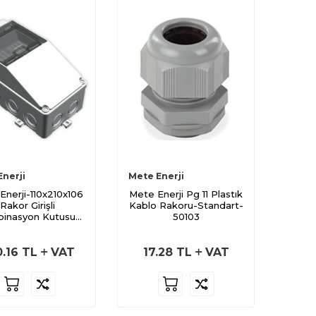
Enerji
Mete Enerji
Enerji-110x210x106
Mete Enerji Pg 11 Plastık
Rakor Girişli
Kablo Rakoru-Standart-
inasyon Kutusu-
50103
40202505
.16
TL
VAT
17.28
TL
VAT