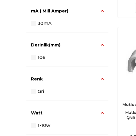
mA ( Mili Amper)
30mA
Derinlik(mm)
106
Renk
Gri
Mutlu
Mutl
Watt
Çivi
1-10w