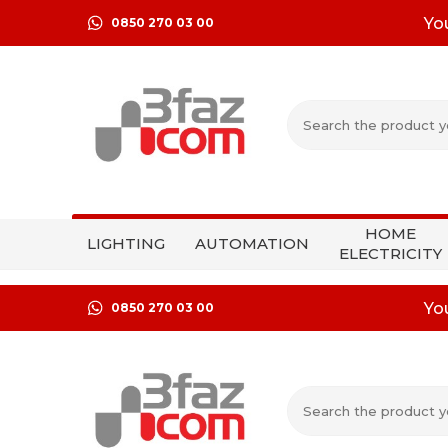
Yo
0850 270 03 00
HOME
LIGHTING
AUTOMATION
ELECTRICITY
Yo
0850 270 03 00