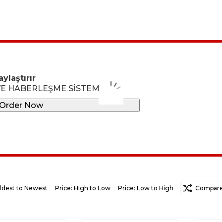
ylaştırır
E HABERLEŞME SİSTEMİ
Order Now
ldest to Newest
Price: High to Low
Price: Low to High
Random
Compare 
Ne