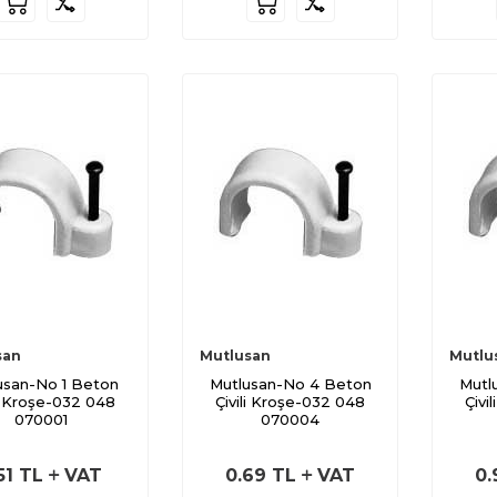
san
Mutlusan
Mutlu
usan-No 1 Beton
Mutlusan-No 4 Beton
Mutl
li Kroşe-032 048
Çivili Kroşe-032 048
Çivi
070001
070004
51
TL
VAT
0.69
TL
VAT
0.