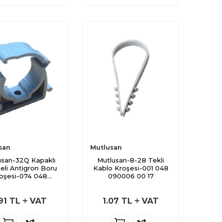
san
Mutlusan
usan-32Q Kapaklı
Mutlusan-8-28 Tekli
li Antigron Boru
Kablo Kroşesi-001 048
oşesi-074 048
090006 00 17
050032
91
TL
VAT
1.07
TL
VAT