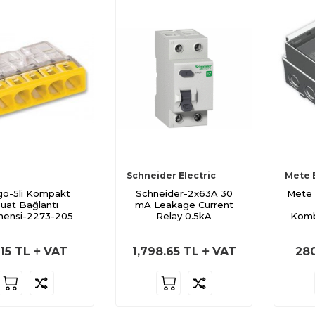
Schneider Electric
Mete 
o-5li Kompakt
Schneider-2x63A 30
Mete 
uat Bağlantı
mA Leakage Current
mensi-2273-205
Relay 0.5kA
Komb
.15
TL
VAT
1,798.65
TL
VAT
280