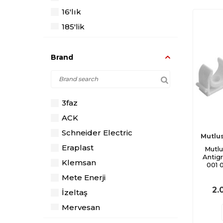
16'lık
185'lik
240'lık
120'lik
Brand
150'lik
95'lik
70'lik
3faz
50'lik
ACK
No:7 / 35-50 Mm² 6 Sıra
Schneider Electric
Mutlu
500'lük
Eraplast
Mutlu
Antig
No:6 / 25-35 Mm² 6 Sıra
Klemsan
001 
25'lik
Mete Enerji
2.
35'lik
İzeltaş
625'lik
Mervesan
Siyah
Erse