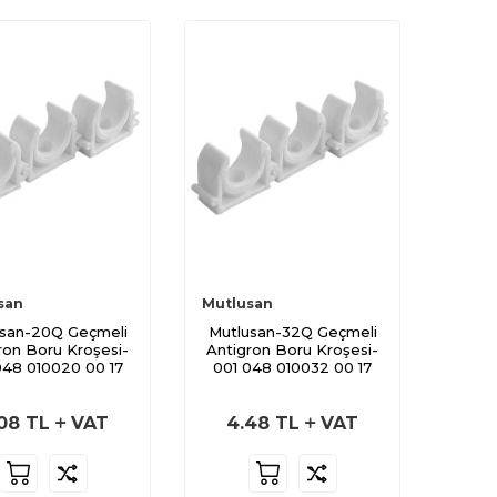
san
Mutlusan
usan-20Q Geçmeli
Mutlusan-32Q Geçmeli
ron Boru Kroşesi-
Antigron Boru Kroşesi-
048 010020 00 17
001 048 010032 00 17
08
TL
VAT
4.48
TL
VAT