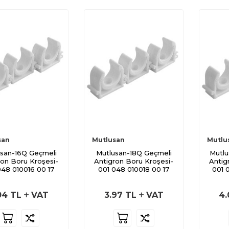
san
Mutlusan
Mutlu
san-16Q Geçmeli
Mutlusan-18Q Geçmeli
Mutl
ron Boru Kroşesi-
Antigron Boru Kroşesi-
Antig
048 010016 00 17
001 048 010018 00 17
001 
04
TL
VAT
3.97
TL
VAT
4.