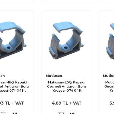
san
Mutlusan
Mutlu
usan-16Q Kapaklı
Mutlusan-25Q Kapaklı
Mutl
li Antigron Boru
Geçmeli Antigron Boru
Geçme
oşesi-074 048
Kroşesi-074 048
Kr
050016
050025
93
TL
VAT
4.89
TL
VAT
5.