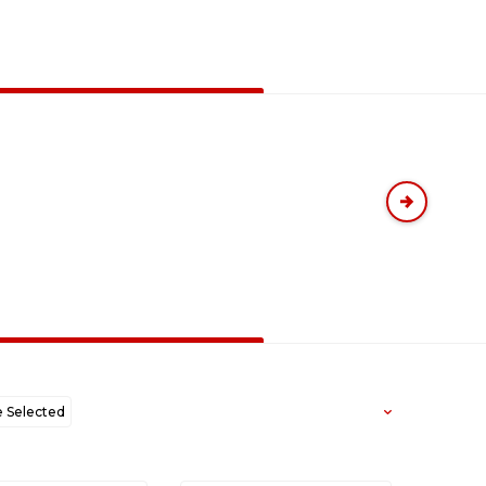
Selected
west to Oldest