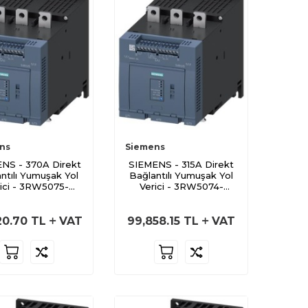
ns
Siemens
NS - 370A Direkt
SIEMENS - 315A Direkt
ntılı Yumuşak Yol
Bağlantılı Yumuşak Yol
ici - 3RW5075-
Verici - 3RW5074-
6AB14
6AB14
20.70
TL
VAT
99,858.15
TL
VAT