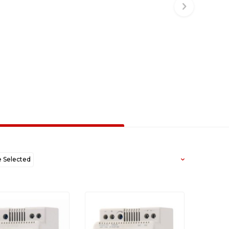
Selected
west to Oldest