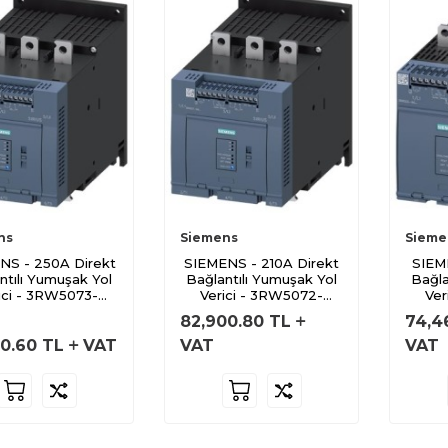
ns
Siemens
Sieme
NS - 250A Direkt
SIEMENS - 210A Direkt
SIEME
ntılı Yumuşak Yol
Bağlantılı Yumuşak Yol
Bağla
ici - 3RW5073-
Verici - 3RW5072-
Ver
6AB14
6AB14
82,900.80
TL
74,4
80.60
TL
VAT
VAT
VAT