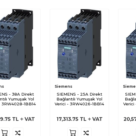
ns
Siemens
Sieme
NS - 38A Direkt
SIEMENS - 25A Direkt
SIEM
ntılı Yumuşak Yol
Bağlantılı Yumuşak Yol
Bağla
 - 3RW4028-1BB14
Verici - 3RW4026-1BB14
Veric
79.75
TL
VAT
17,313.75
TL
VAT
20,5