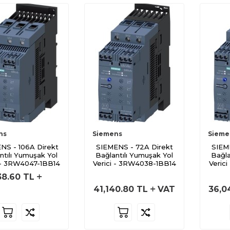
ns
Siemens
Sieme
NS - 106A Direkt
SIEMENS - 72A Direkt
SIEM
ntılı Yumuşak Yol
Bağlantılı Yumuşak Yol
Bağla
i - 3RW4047-1BB14
Verici - 3RW4038-1BB14
Veric
38.60
TL
41,140.80
TL
VAT
36,0