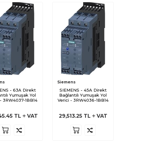
ns
Siemens
ENS - 63A Direkt
SIEMENS - 45A Direkt
ntılı Yumuşak Yol
Bağlantılı Yumuşak Yol
i - 3RW4037-1BB14
Verici - 3RW4036-1BB14
45.45
TL
VAT
29,513.25
TL
VAT