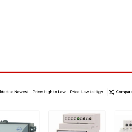
ldest to Newest
Price: High to Low
Price: Low to High
Random
Compare 
Ne