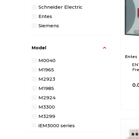
Schneider Electric
Entes
Siemens
Model
Entes
M0040
EN
M1965
Fr
M2923
0.
M1985
M2924
M3300
M3299
iEM3000 series
M4436