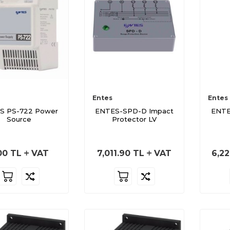
Entes
Entes
S PS-722 Power
ENTES-SPD-D Impact
ENTE
Source
Protector LV
00
TL
VAT
7,011.90
TL
VAT
6,22