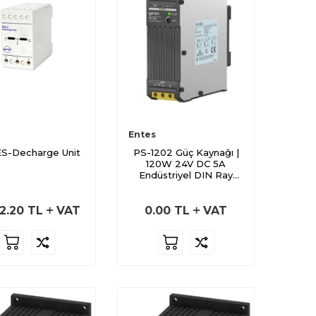
Entes
S-Decharge Unit
PS-1202 Güç Kaynağı |
120W 24V DC 5A
Endüstriyel DIN Ray
Adaptörü
2.20
TL
VAT
0.00
TL
VAT