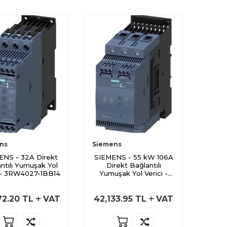
ns
Siemens
ENS - 32A Direkt
SIEMENS - 55 kW 106A
ntılı Yumuşak Yol
Direkt Bağlantılı
i - 3RW4027-1BB14
Yumuşak Yol Verici -
3RW3047-1BB14
72.20
TL
VAT
42,133.95
TL
VAT