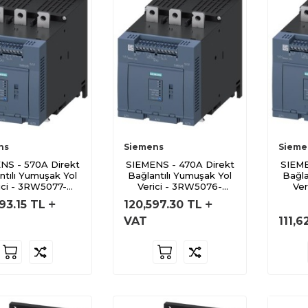
ns
Siemens
Sieme
NS - 570A Direkt
SIEMENS - 470A Direkt
SIEME
ntılı Yumuşak Yol
Bağlantılı Yumuşak Yol
Bağla
ici - 3RW5077-
Verici - 3RW5076-
Ver
6AB14
6AB14
93.15
TL
120,597.30
TL
VAT
111,6