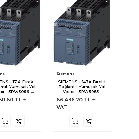
ns
Siemens
NS - 171A Direkt
SIEMENS - 143A Direkt
ntılı Yumuşak Yol
Bağlantılı Yumuşak Yol
ici - 3RW5056-
Verici - 3RW5055-
6AB14
6AB14
60.60
TL
66,436.20
TL
VAT