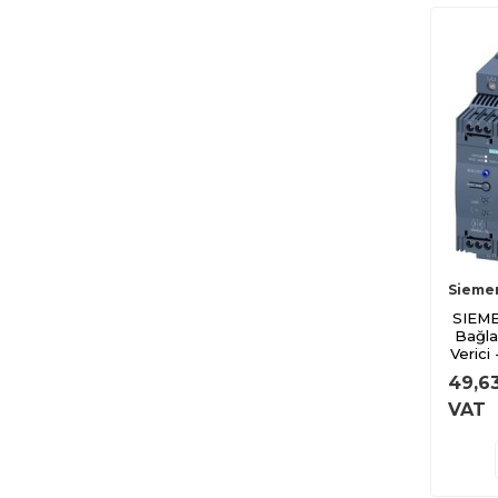
Sieme
SIEME
Bağla
Veric
49,6
VAT