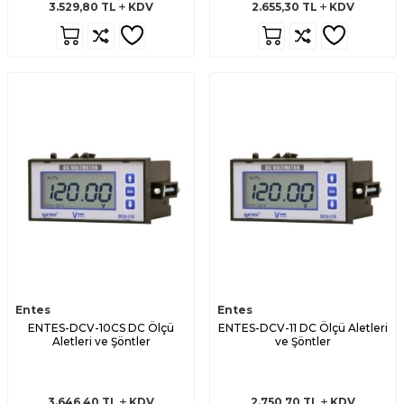
3.529,80
TL
KDV
2.655,30
TL
KDV
Entes
Entes
ENTES-DCV-10CS DC Ölçü
ENTES-DCV-11 DC Ölçü Aletleri
Aletleri ve Şöntler
ve Şöntler
3.646,40
TL
KDV
2.750,70
TL
KDV