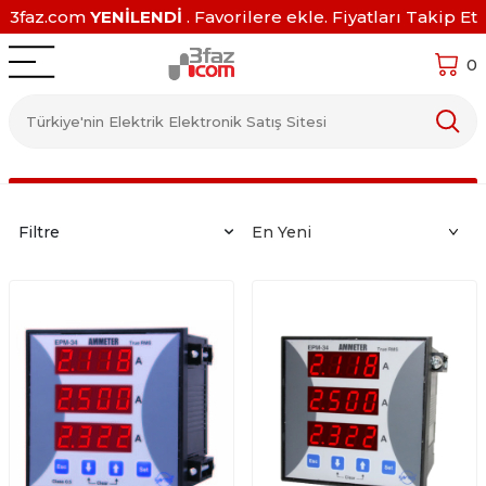
3faz.com
YENİLENDİ
. Favorilere ekle. Fiyatları Takip Et
0
Filtre