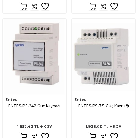
Entes
Entes
ENTES-PS-242 Güç Kaynağı
ENTES-PS-361 Güç Kaynağı
1.632,40
TL
KDV
1.908,00
TL
KDV