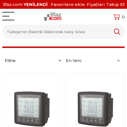
3faz.com
YENİLENDİ
. Favorilere ekle. Fiyatları Takip Et
0
Filtre