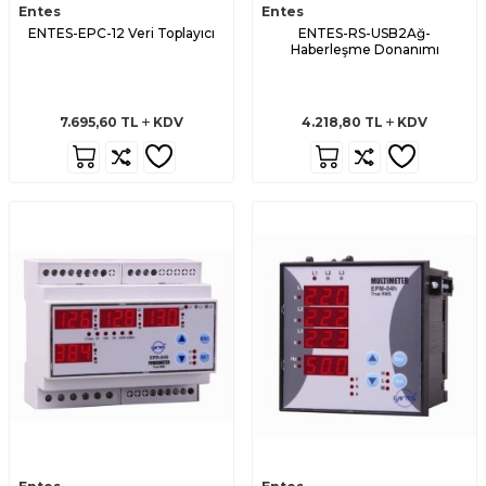
Entes
Entes
ENTES-EPC-12 Veri Toplayıcı
ENTES-RS-USB2Ağ-
Haberleşme Donanımı
7.695,60
TL
KDV
4.218,80
TL
KDV