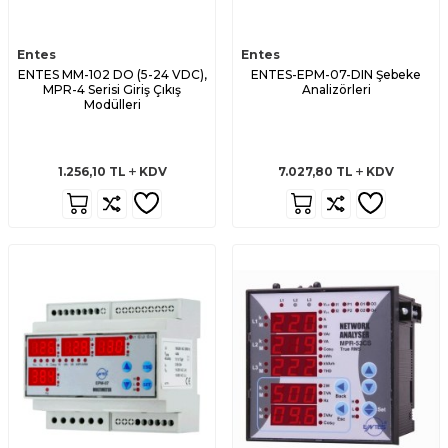
Entes
Entes
ENTES MM-102 DO (5-24 VDC),
ENTES-EPM-07-DIN Şebeke
MPR-4 Serisi Giriş Çıkış
Analizörleri
Modülleri
1.256,10
TL
KDV
7.027,80
TL
KDV