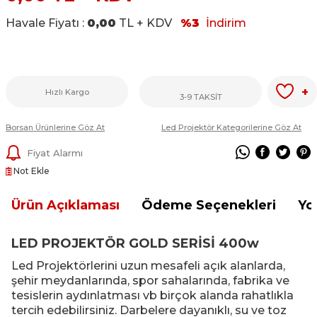
Havale Fiyatı :
0,00
TL + KDV
%3
İndirim
+
Hızlı Kargo
3-9 TAKSİT
Borsan Ürünlerine Göz At
Led Projektör Kategorilerine Göz At
Fiyat Alarmı
Not Ekle
Ürün Açıklaması
Ödeme Seçenekleri
Yo
LED PROJEKTÖR GOLD SERİSİ 400w
Led Projektörlerini uzun mesafeli açık alanlarda,
şehir meydanlarında, spor sahalarında, fabrika ve
tesislerin aydınlatması vb birçok alanda rahatlıkla
tercih edebilirsiniz. Darbelere dayanıklı, su ve toz