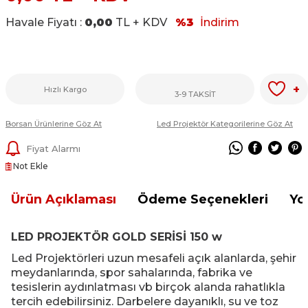
Havale Fiyatı :
0,00
TL + KDV
%3
İndirim
+
Hızlı Kargo
3-9 TAKSİT
Borsan Ürünlerine Göz At
Led Projektör Kategorilerine Göz At
Fiyat Alarmı
Not Ekle
Ürün Açıklaması
Ödeme Seçenekleri
Yo
LED PROJEKTÖR GOLD SERİSİ 150 w
Led Projektörleri uzun mesafeli açık alanlarda, şehir
meydanlarında, spor sahalarında, fabrika ve
tesislerin aydınlatması vb birçok alanda rahatlıkla
tercih edebilirsiniz. Darbelere dayanıklı, su ve toz