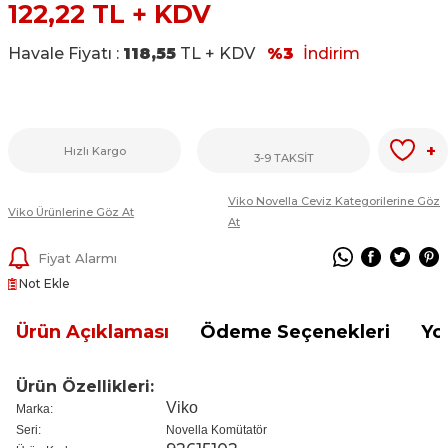
122,22
TL + KDV
Havale Fiyatı :
118,55
TL + KDV
%3
İndirim
+
Hızlı Kargo
3-9 TAKSİT
Viko Novella Ceviz Kategorilerine Göz
Viko Ürünlerine Göz At
At
Fiyat Alarmı
Not Ekle
Ürün Açıklaması
Ödeme Seçenekleri
Yo
Ürün Özellikleri:
Viko
Marka:
Seri:
Novella Komütatör