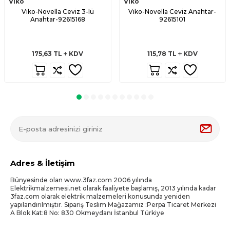
Viko
Viko
Viko-Novella Ceviz 3-lü
Viko-Novella Ceviz Anahtar-
Anahtar-92615168
92615101
175,63
TL
KDV
115,78
TL
KDV
Adres & İletişim
Bünyesinde olan www.3faz.com 2006 yılında
Elektrikmalzemesi.net olarak faaliyete başlamış, 2013 yılında kadar
3faz.com olarak elektrik malzemeleri konusunda yeniden
yapılandırılmıştır. Sipariş Teslim Mağazamız :Perpa Ticaret Merkezi
A Blok Kat:8 No: 830 Okmeydanı İstanbul Türkiye