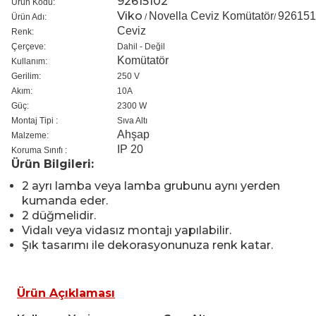
92615102
Ürün Kodu:
Viko
Novella Ceviz Komütatör
926151
Ürün Adı:
/
/
Ceviz
Renk:
Çerçeve:
Dahil - Değil
Komütatör
Kullanım:
Gerilim:
250 V
Akım:
10A
Güç:
2300 W
Montaj Tipi :
Sıva Altı
Ahşap
Malzeme:
IP 20
Koruma Sınıfı :
Ürün Bilgileri:
2 ayrı lamba veya lamba grubunu aynı yerden
kumanda eder.
2 düğmelidir.
Vidalı veya vidasız montajı yapılabilir.
Şık tasarımı ile dekorasyonunuza renk katar.
Ürün Açıklaması