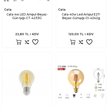
Cata
Cata
Cata-4w LED Ampul-Beyaz-
Cata-40w Led Ampul E27-
Gün Işığı-CT-4233G
Beyaz-Günışığı-Ct-4242g
22,80
TL
KDV
120,00
TL
KDV