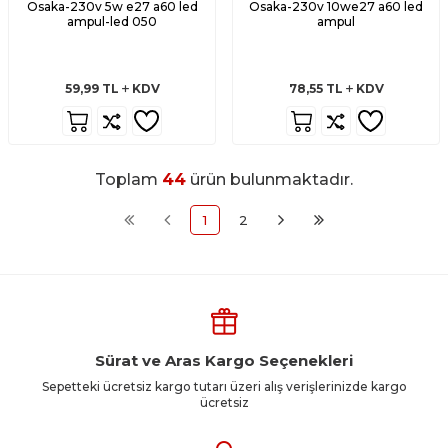
Osaka-230v 5w e27 a60 led
Osaka-230v 10we27 a60 led
ampul-led 050
ampul
59,99
TL
KDV
78,55
TL
KDV
Toplam
44
ürün bulunmaktadır.
1
2
Sürat ve Aras Kargo Seçenekleri
Sepetteki ücretsiz kargo tutarı üzeri alış verişlerinizde kargo
ücretsiz