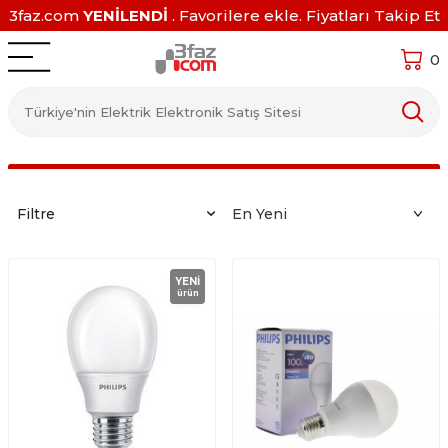
3faz.com
YENİLENDİ
. Favorilere ekle. Fiyatları Takip Et
0
Filtre
YENI
ürün