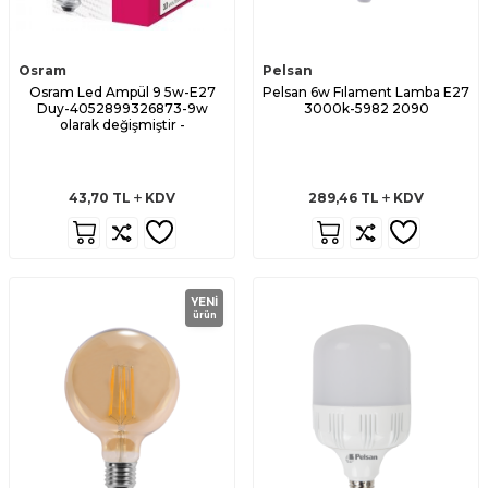
Osram
Pelsan
Osram Led Ampül 9 5w-E27
Pelsan 6w Fılament Lamba E27
Duy-4052899326873-9w
3000k-5982 2090
olarak değişmiştir -
43,70
TL
KDV
289,46
TL
KDV
YENI
ürün