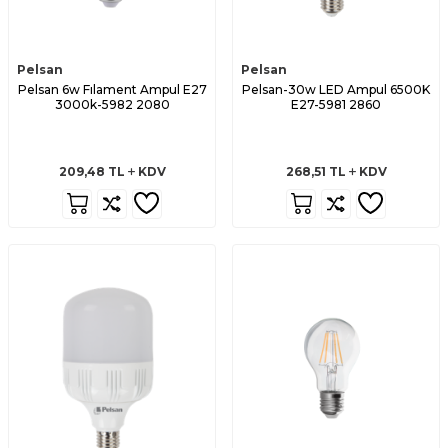
Pelsan
Pelsan
Pelsan 6w Fılament Ampul E27
Pelsan-30w LED Ampul 6500K
3000k-5982 2080
E27-5981 2860
209,48
TL
KDV
268,51
TL
KDV