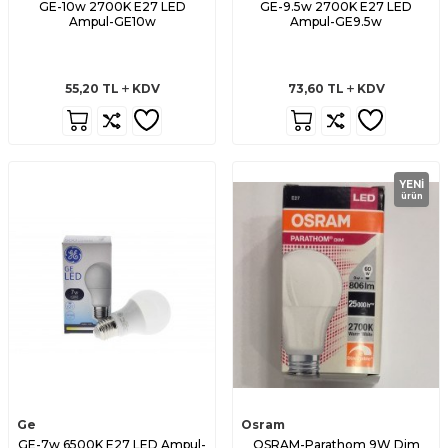
GE-10w 2700K E27 LED
GE-9.5w 2700K E27 LED
Ampul-GE10w
Ampul-GE9.5w
55,20
TL
KDV
73,60
TL
KDV
YENI
ürün
Ge
Osram
GE-7w 6500K E27 LED Ampul-
OSRAM-Parathom 9W Dim