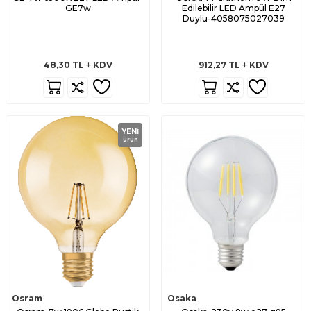
GE7w
Edilebilir LED Ampül E27
Duylu-4058075027039
48,30
TL
KDV
912,27
TL
KDV
YENI
ürün
Osram
Osaka