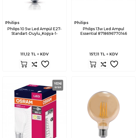
Philips
Philips
Philips 10 5w Led Ampül E27-
Philips 13w Led Ampul
Standart-Duylu_Kopya-1-
Essential 8718696770146
111,12
TL
KDV
157,11
TL
KDV
YENI
ürün