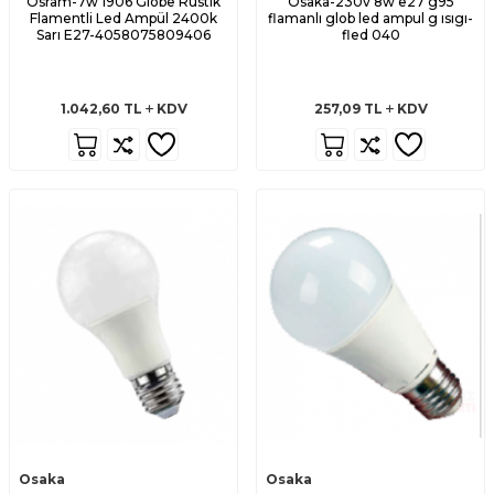
Osram-7w 1906 Globe Rustik
Osaka-230v 8w e27 g95
Flamentli Led Ampül 2400k
flamanlı glob led ampul g ısıgı-
Sarı E27-4058075809406
fled 040
1.042,60
TL
KDV
257,09
TL
KDV
Osaka
Osaka