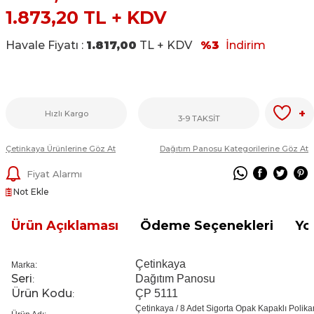
1.873,20
TL + KDV
Havale Fiyatı :
1.817,00
TL + KDV
%3
İndirim
+
Hızlı Kargo
3-9 TAKSİT
Çetinkaya Ürünlerine Göz At
Dağıtım Panosu Kategorilerine Göz At
Fiyat Alarmı
Not Ekle
Ürün Açıklaması
Ödeme Seçenekleri
Yo
Çetinkaya
Marka:
Seri
Dağıtım Panosu
:
Ürün Kodu
ÇP 5111
:
Çetinkaya / 8 Adet Sigorta Opak Kapaklı Polik