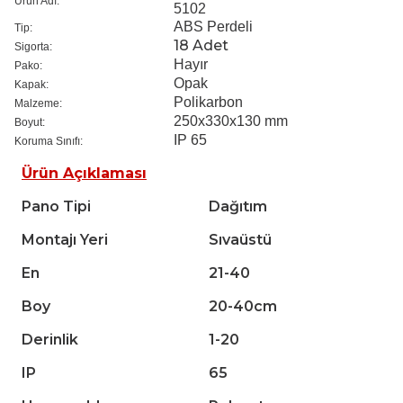
Ürün Adı:
5102
ABS Perdeli
Tip:
18 Adet
Sigorta:
Hayır
Pako:
Opak
Kapak:
Polikarbon
Malzeme:
250x330x130 mm
Boyut:
IP 65
Koruma Sınıfı:
Ürün Açıklaması
Pano Tipi
Dağıtım
Montajı Yeri
Sıvaüstü
En
21-40
Boy
20-40cm
Derinlik
1-20
IP
65