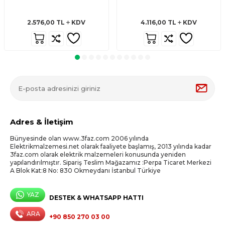
2.576,00
TL
KDV
4.116,00
TL
KDV
Adres & İletişim
Bünyesinde olan www.3faz.com 2006 yılında
Elektrikmalzemesi.net olarak faaliyete başlamış, 2013 yılında kadar
3faz.com olarak elektrik malzemeleri konusunda yeniden
yapılandırılmıştır. Sipariş Teslim Mağazamız :Perpa Ticaret Merkezi
A Blok Kat:8 No: 830 Okmeydanı İstanbul Türkiye
YAZ
DESTEK & WHATSAPP HATTI
ARA
+90 850 270 03 00