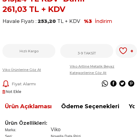
261,03
TL + KDV
Havale Fiyatı :
253,20
TL + KDV
%3
İndirim
+
Hızlı Kargo
3-9 TAKSİT
Viko Artline Metalik Beyaz
Viko Ürünlerine Göz At
Kategorilerine Göz At
Fiyat Alarmı
Not Ekle
Ürün Açıklaması
Ödeme Seçenekleri
Yo
Ürün Özellikleri:
Viko
Marka:
Seri:
Novella Data Prizi