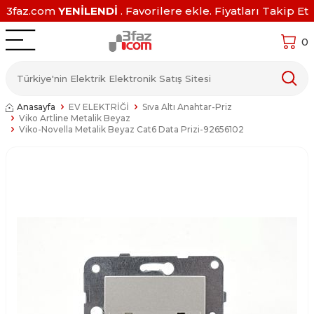
3faz.com
YENİLENDİ
. Favorilere ekle. Fiyatları Takip Et
0
Anasayfa
EV ELEKTRİĞİ
Sıva Altı Anahtar-Priz
Viko Artline Metalik Beyaz
Viko-Novella Metalik Beyaz Cat6 Data Prizi-92656102