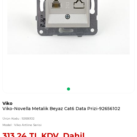
Viko
Viko-Novella Metalik Beyaz Cat6 Data Prizi-92656102
Ürün Kodu :
92656102
Model :
Viko Artline Serisi
313,24
TL KDV Dahil