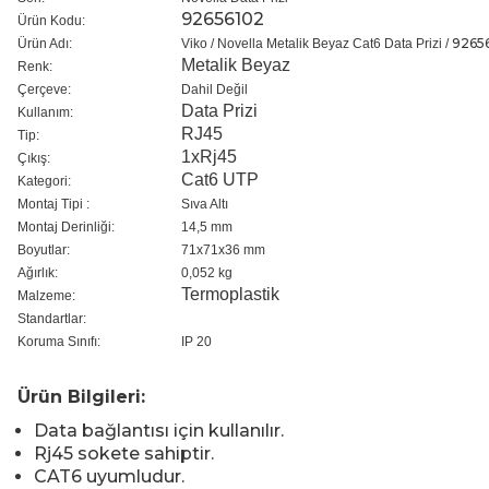
92656102
Ürün Kodu:
9265
Ürün Adı:
Viko / Novella Metalik Beyaz Cat6 Data Prizi /
Metalik Beyaz
Renk:
Çerçeve:
Dahil Değil
Data Prizi
Kullanım:
RJ45
Tip:
1xRj45
Çıkış:
Cat6 UTP
Kategori:
Montaj Tipi :
Sıva Altı
Montaj Derinliği:
14,5 mm
Boyutlar:
71x71x36 mm
Ağırlık:
0,052 kg
Termoplastik
Malzeme:
Standartlar:
Koruma Sınıfı:
IP 20
Ürün Bilgileri:
Data bağlantısı için kullanılır.
Rj45 sokete sahiptir.
CAT6 uyumludur.