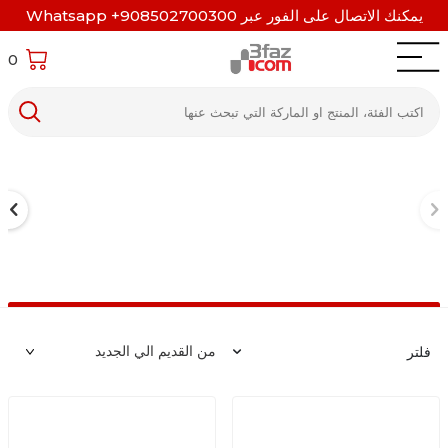
يمكنك الاتصال على الفور عبر Whatsapp +908502700300
0
فلتر