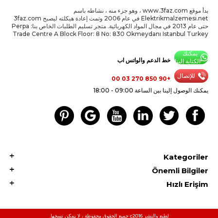
بدأ موقع www.3faz.com ، وهو جزء منه ، نشاطه باسم
Elektrikmalzemesi.net في عام 2006 وتمت إعادة هيكلته ليصبح 3faz.com
حتى عام 2013 في مجال المواد الكهربائية. متجر تسليم الطلبات الخاص بنا: Perpa
Trade Centre A Block Floor: 8 No: 830 Okmeydanı Istanbul Turkey
يمكنك
خط الدعم والواتس اب
الكتابة إلينا
للإتصال
+90 850 270 03 00
يمكنك الوصول إلينا بين الساعة 09:00 - 18:00
Kategoriler
Önemli Bilgiler
Hızlı Erişim
لطبع والنشر c2016 جميع الحقوق محفوظة ، لا يمكن نسخها.