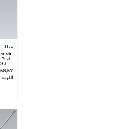
3faz
 Prizli
osu
58,57
القيمة 