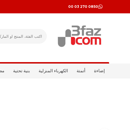
0850 270 03 00
إضاءة
أتمتة
الكهرباء المنزلية
بنية تحتية
مط