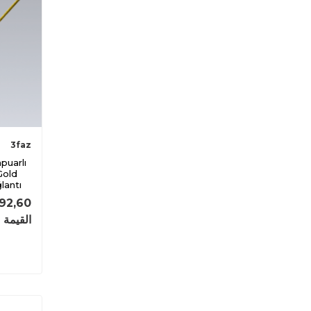
3faz
 Gold
lantı
92,60
القيمة 