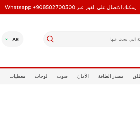
يمكنك الاتصال على الفور عبر Whatsapp +908502700300
AR
لق
مصدر الطاقة
الأمان
صوت
لوحات
معطيات