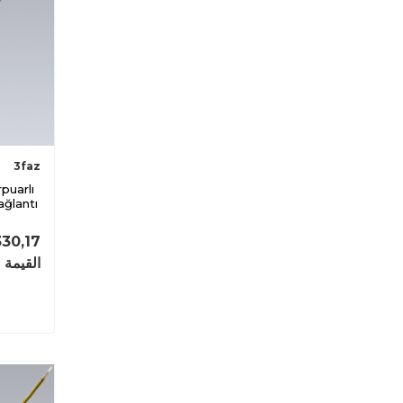
3faz
ağlantı
330,17
القيمة 