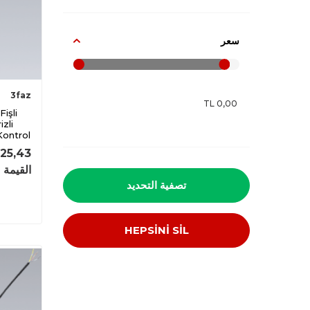
سعر
3faz
zli
 Kontrol
25,43
القيمة 
تصفية التحديد
HEPSİNİ SİL