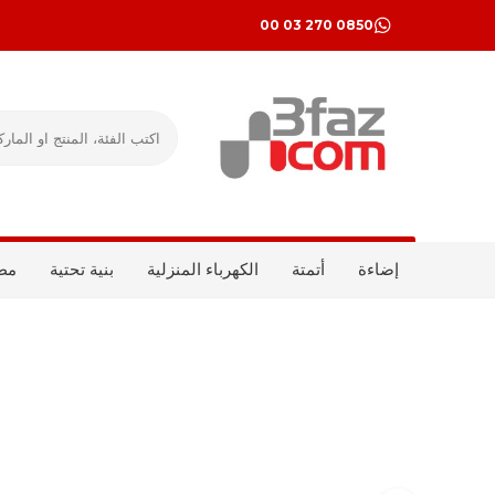
0850 270 03 00
إضاءة
أتمتة
الكهرباء المنزلية
بنية تحتية
مط