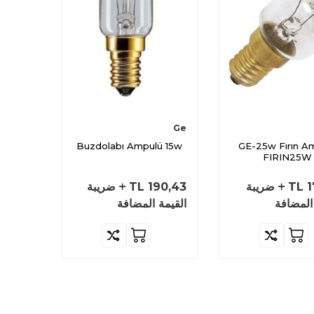
Ge
Buzdolabı Ampulü 15w
GE-25w Fırın A
FIRIN25W
1
TL
ضريبة
190,43
TL
ضريبة
المضافة
القيمة المضافة