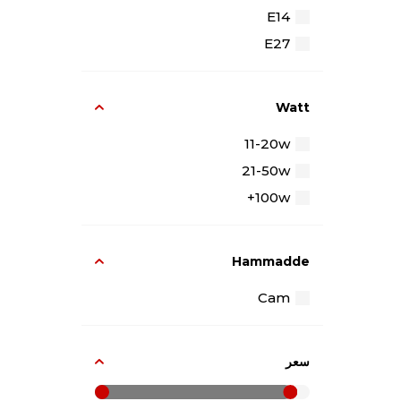
E14
E27
Watt
11-20w
21-50w
100w+
Hammadde
Cam
سعر