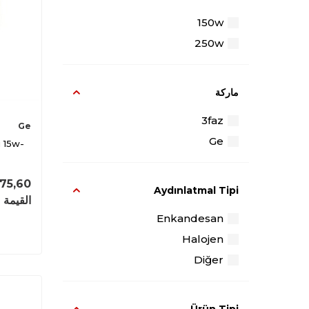
150w
250w
ماركة
3faz
Ge
Ge
 15w-
175,60
Aydınlatmal Tipi
القيمة 
Enkandesan
Halojen
Diğer