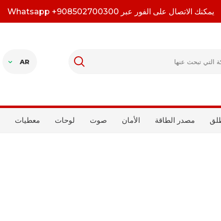
يمكنك الاتصال على الفور عبر Whatsapp +908502700300
AR
لق
مصدر الطاقة
الأمان
صوت
لوحات
معطيات