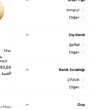
Ürün Tipi
Ampul
Diğer
Dış Renk
Şeffaf
3faz
Diğer
ik
Ampul
92,50
Renk Sıcaklığı
القيمة 
2700K
Diğer
Duy
منتجات