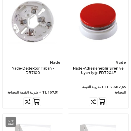
Nade
Nade
Nade-Dedektör Tabanı-
Nade-Adreslenebilir Siren ve
DB7100
Uyarı Işığı-FD7204F
2.602,65
TL
ضريبة القيمة
المضافة
167,91
TL
ضريبة القيمة المضافة
جديد
المنتج