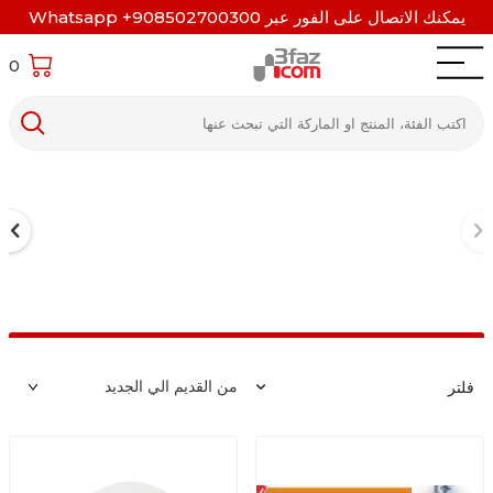
يمكنك الاتصال على الفور عبر Whatsapp +908502700300
0
فلتر