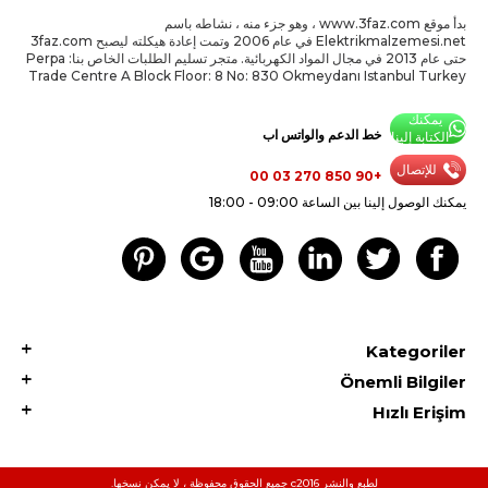
بدأ موقع www.3faz.com ، وهو جزء منه ، نشاطه باسم
Elektrikmalzemesi.net في عام 2006 وتمت إعادة هيكلته ليصبح 3faz.com
حتى عام 2013 في مجال المواد الكهربائية. متجر تسليم الطلبات الخاص بنا: Perpa
Trade Centre A Block Floor: 8 No: 830 Okmeydanı Istanbul Turkey
يمكنك
خط الدعم والواتس اب
الكتابة إلينا
للإتصال
+90 850 270 03 00
يمكنك الوصول إلينا بين الساعة 09:00 - 18:00
Kategoriler
Önemli Bilgiler
Hızlı Erişim
لطبع والنشر c2016 جميع الحقوق محفوظة ، لا يمكن نسخها.