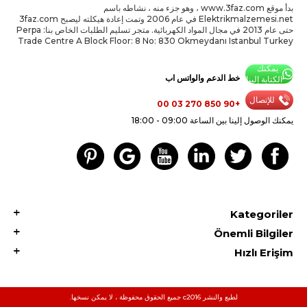
بدأ موقع www.3faz.com ، وهو جزء منه ، نشاطه باسم
Elektrikmalzemesi.net في عام 2006 وتمت إعادة هيكلته ليصبح 3faz.com
حتى عام 2013 في مجال المواد الكهربائية. متجر تسليم الطلبات الخاص بنا: Perpa
Trade Centre A Block Floor: 8 No: 830 Okmeydanı Istanbul Turkey
يمكنك
خط الدعم والواتس اب
الكتابة إلينا
للإتصال
+90 850 270 03 00
يمكنك الوصول إلينا بين الساعة 09:00 - 18:00
Kategoriler
Önemli Bilgiler
Hızlı Erişim
لطبع والنشر c2016 جميع الحقوق محفوظة ، لا يمكن نسخها.