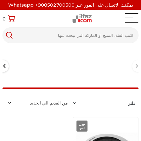
يمكنك الاتصال على الفور عبر Whatsapp +908502700300
0
فلتر
جديد
المنتج