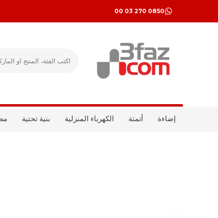
0850 270 03 00
إضاءة
أتمتة
الكهرباء المنزلية
بنية تحتية
مط