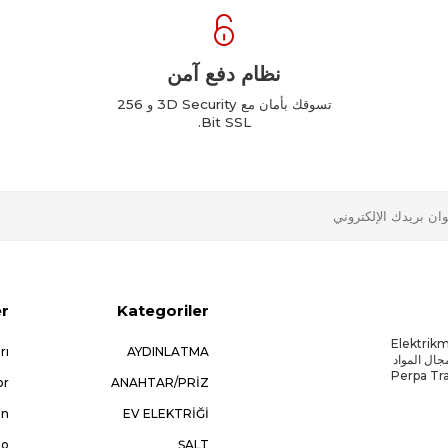
نظام دفع آمن
تسوقك بأمان مع 3D Security و 256
Bit SSL.
er
Kategoriler
ه باسم Elektrikmalzemesi.net
rı
AYDINLATMA
هيكلته ليصبح 3faz.com حتى عام 2013 في مجال المواد
Perpa Trade Centre :
or
ANAHTAR/PRİZ
ın
EV ELEKTRİĞİ
No
ŞALT