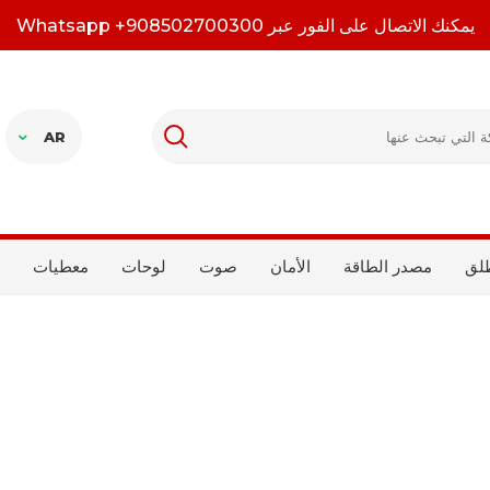
يمكنك الاتصال على الفور عبر Whatsapp +908502700300
AR
لق
مصدر الطاقة
الأمان
صوت
لوحات
معطيات