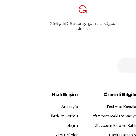
تسوقك بأمان مع 3D Security و 256
Bit SSL.
Hızlı Erişim
Önemli Bilgil
Anasayfa
Teslimat Koşulla
İletişim Formu
3faz.com Reklam Veriy
İletişim
3faz.com Ekibine Katıl
Yeni Ürünler
Banka Hesap 