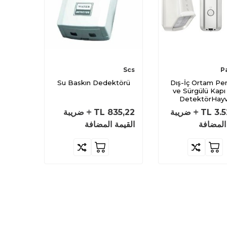
Scs
P
Su Baskın Dedektörü
Dış-İç Ortam Pe
ve Sürgülü Kapı
DetektörHay
Bağışıklı
3.
TL
ضريبة
835,22
TL
ضريبة
المضافة
القيمة المضافة