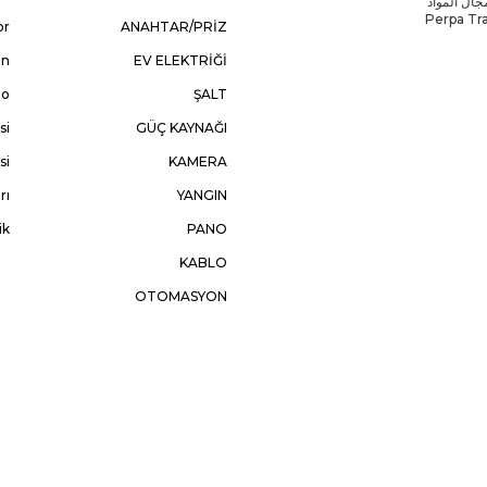
هيكلته ليصبح 3faz.com حتى عام 2013 في مجال المواد
Perpa Trade Centre :
or
ANAHTAR/PRİZ
ın
EV ELEKTRİĞİ
No
ŞALT
si
GÜÇ KAYNAĞI
si
KAMERA
rı
YANGIN
ik
PANO
KABLO
OTOMASYON
AKSESUAR