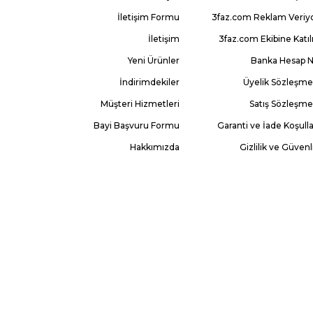
İletişim Formu
3faz.com Reklam Veriy
İletişim
3faz.com Ekibine Katıl
Yeni Ürünler
Banka Hesap 
İndirimdekiler
Üyelik Sözleşme
Müşteri Hizmetleri
Satış Sözleşme
Bayi Başvuru Formu
Garanti ve İade Koşulla
Hakkımızda
Gizlilik ve Güvenl