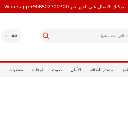
يمكنك الاتصال على الفور عبر Whatsapp +908502700300
AR
لق
مصدر الطاقة
الأمان
صوت
لوحات
معطيات