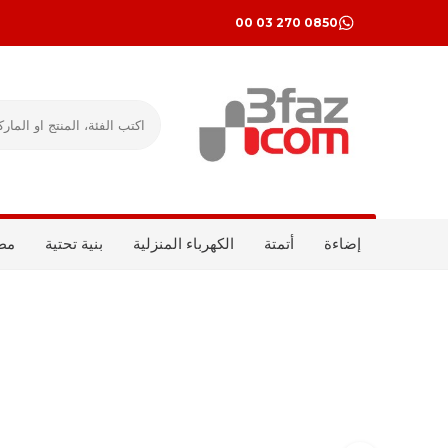
0850 270 03 00
إضاءة
أتمتة
الكهرباء المنزلية
بنية تحتية
مط