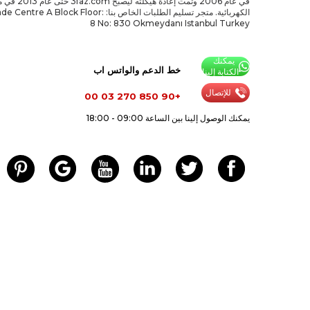
في عام 2006 وتمت إعادة 
الكهربائية. متجر تسليم الطلبات الخاص بنا: A Block Floor
8 No: 830 Okmeydanı Istanbul Turkey
يمكنك
خط الدعم والواتس اب
الكتابة إلينا
للإتصال
+90 850 270 03 00
يمكنك الوصول إلينا بين الساعة 09:00 - 18:00
لطبع والنشر c2016 جميع الحقوق محفوظة ، لا يمكن نسخها.