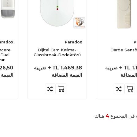
aradox
Paradox
P
ncere
Dijital Cam Kırılma-
Darbe Sensö
 Dual
Glassbreak-Dedektörü
van
1.
TL
ضريبة
1.469,38
TL
ضريبة
526,50
المضافة
القيمة المضافة
القيمة 
 في المجموع
4
هناك