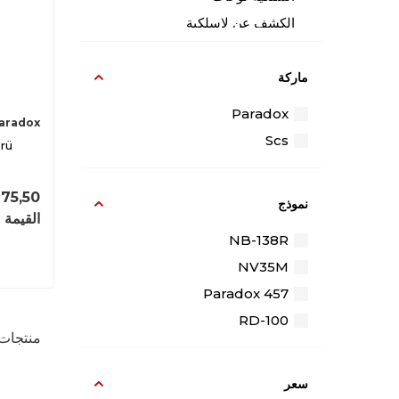
الكشف عن لاسلكية
المعدات اللاسلكية
لوحة المفاتيح
ماركة
المغناطيسي اتصالات
Paradox
aradox
صفارات الإنذار
Scs
rü
175,50
نموذج
القيمة 
NB-138R
NV35M
Paradox 457
RD-100
منتجات
سعر