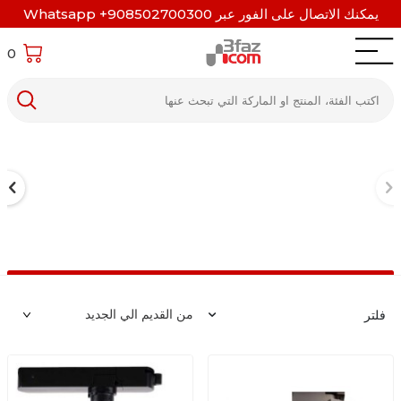
يمكنك الاتصال على الفور عبر Whatsapp +908502700300
0
فلتر